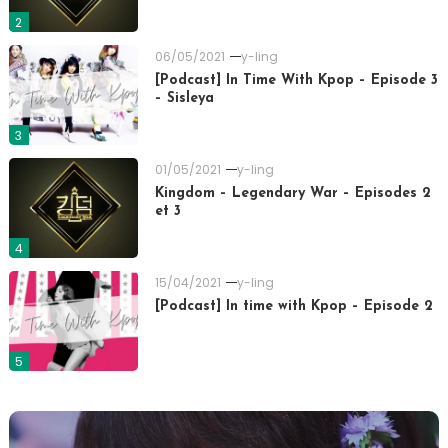
2
06/05/2021
y-ling
[Podcast] In Time With Kpop – Episode 3
– Sisleya
3
01/05/2021
y-ling
Kingdom – Legendary War – Episodes 2
et 3
4
15/04/2021
y-ling
[Podcast] In time with Kpop – Episode 2
5