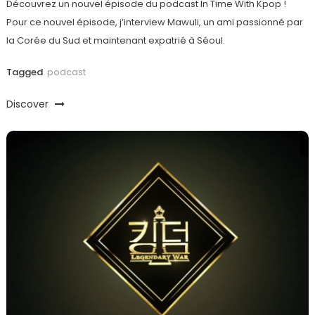
Découvrez un nouvel épisode du podcast In Time With Kpop !
Pour ce nouvel épisode, j’interview Mawuli, un ami passionné par
la Corée du Sud et maintenant expatrié à Séoul.
Tagged
podcast
Discover