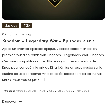
Musique
Télé
01/05/2021
y-ling
Kingdom – Legendary War – Episodes 2 et 3
Après un premier épisode épique, voici les performances du
premier round de l’émission Kingdom – Legendary War. Kingdom,
c’est une compétition entre différents groupes masculins de
Kpop pour conquérir le prix de King. L’émission est diffusée sur la
chaîne de télé coréenne Mnet et les épisodes sont dispo sur Viki.
Mais si vous voulez juste […]
Tagged
Ateez
,
BTOB
,
iKON
,
SF9
,
Stray Kids
,
The Boyz
Discover