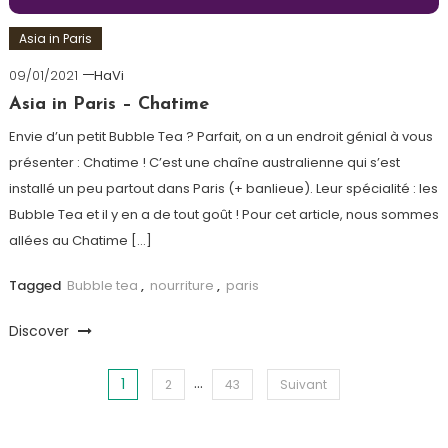
Asia in Paris
09/01/2021
HaVi
Asia in Paris – Chatime
Envie d’un petit Bubble Tea ? Parfait, on a un endroit génial à vous
présenter : Chatime ! C’est une chaîne australienne qui s’est
installé un peu partout dans Paris (+ banlieue). Leur spécialité : les
Bubble Tea et il y en a de tout goût ! Pour cet article, nous sommes
allées au Chatime […]
Tagged
Bubble tea
,
nourriture
,
paris
Discover
…
1
Navigation des articles
2
43
Suivant