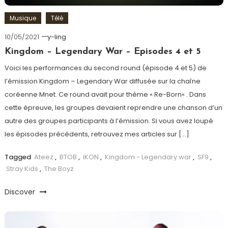
Musique
Télé
10/05/2021
y-ling
Kingdom – Legendary War – Episodes 4 et 5
Voici les performances du second round (épisode 4 et 5) de
l’émission Kingdom – Legendary War diffusée sur la chaîne
coréenne Mnet. Ce round avait pour thème « Re-Born« . Dans
cette épreuve, les groupes devaient reprendre une chanson d’un
autre des groupes participants à l’émission. Si vous avez loupé
les épisodes précédents, retrouvez mes articles sur […]
Tagged
Ateez
,
BTOB
,
iKON
,
Kingdom - Legendary war
,
SF9
,
Stray Kids
,
The Boyz
Discover