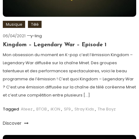
Musique
Télé
06/04/2021
y-ling
Kingdom – Legendary War – Episode 1
Mon obsession du moment en K-pop c’est l’émission Kingdom –
Legendary War diffusée sur la chaîne Mnet. Des groupes
talentueux et des performances spectaculaires, voici le beau
programme de l’émission ! C’est quoi Kingdom – Legendary War
? C’est une émission diffusée sur la chaîne de télé coréenne Mnet
et c’est une compétition entre plusieurs […]
Tagged
Ateez
,
BTOB
,
iKON
,
SF9
,
Stray Kids
,
The Boyz
Discover