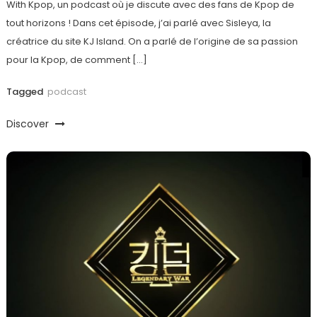
With Kpop, un podcast où je discute avec des fans de Kpop de
tout horizons ! Dans cet épisode, j’ai parlé avec Sisleya, la
créatrice du site KJ Island. On a parlé de l’origine de sa passion
pour la Kpop, de comment […]
Tagged
podcast
Discover