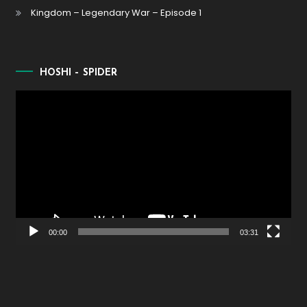
Kingdom – Legendary War – Episode 1
HOSHI – SPIDER
Lecteur
vidéo
00:00
03:31