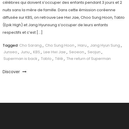
célèbres qui doivent s’occuper des enfants pendant 3 jours et 2
nuits sans la mère de famille. Dans cette émission coréenne
diffusée sur KBS, on retrouve Lee Hwi Jae, Choo Sung Hoon, Tablo
(Epik High) et Jang Hyunsung s’occuper de leurs enfants
respectifs et c’est […]
Tagged
Cho Sarang
,
Cho Sung Hoon
,
Haru
,
Jang Hyun Sung
,
Junseo
,
Junu
,
KBS
,
Lee Hwi Jae
,
Seoeon
,
Seojun
,
Superman is back
,
Tablo
,
Télé
,
The return of Superman
Discover