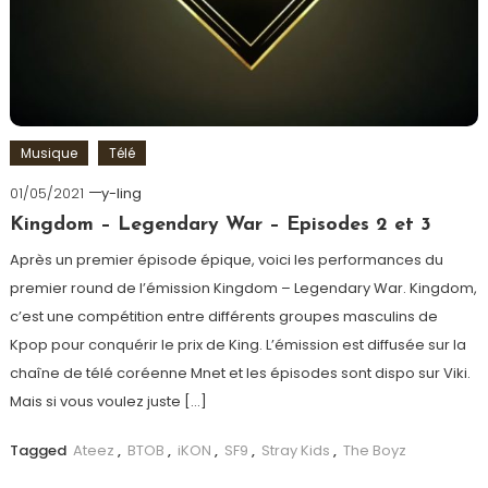
Musique
Télé
01/05/2021
y-ling
Kingdom – Legendary War – Episodes 2 et 3
Après un premier épisode épique, voici les performances du
premier round de l’émission Kingdom – Legendary War. Kingdom,
c’est une compétition entre différents groupes masculins de
Kpop pour conquérir le prix de King. L’émission est diffusée sur la
chaîne de télé coréenne Mnet et les épisodes sont dispo sur Viki.
Mais si vous voulez juste […]
Tagged
Ateez
,
BTOB
,
iKON
,
SF9
,
Stray Kids
,
The Boyz