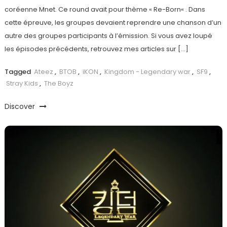
coréenne Mnet. Ce round avait pour thème « Re-Born« . Dans
cette épreuve, les groupes devaient reprendre une chanson d’un
autre des groupes participants à l’émission. Si vous avez loupé
les épisodes précédents, retrouvez mes articles sur […]
Tagged
Ateez
,
BTOB
,
iKON
,
Kingdom - Legendary war
,
SF9
,
Stray Kids
,
The Boyz
Discover