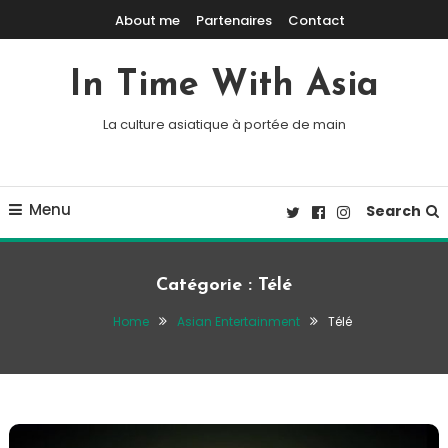
Skip To Content
About me
Partenaires
Contact
In Time With Asia
La culture asiatique à portée de main
Menu
Search
Catégorie :
Télé
Home
Asian Entertainment
Télé