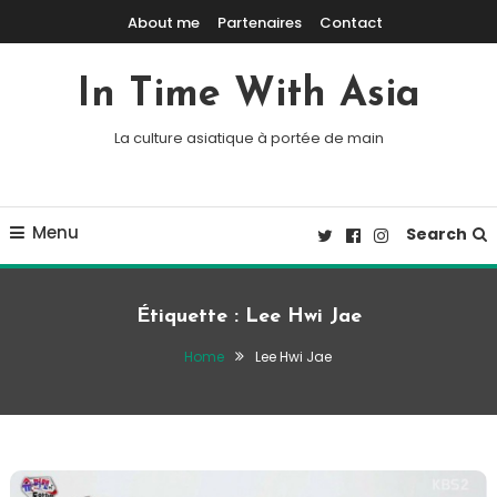
Skip To Content
About me
Partenaires
Contact
In Time With Asia
La culture asiatique à portée de main
Menu
Search
Étiquette :
Lee Hwi Jae
Home
Lee Hwi Jae