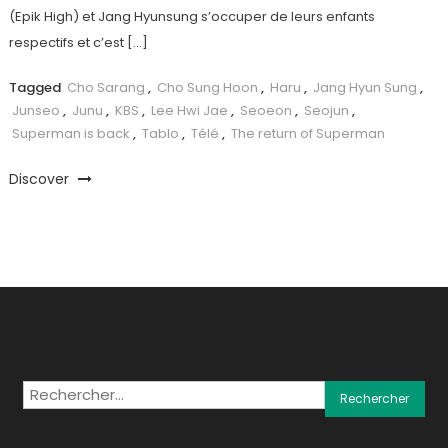
(Epik High) et Jang Hyunsung s’occuper de leurs enfants
respectifs et c’est […]
Tagged
Cho Sarang
,
Cho Sung Hoon
,
Haru
,
Jang Hyun Sung
,
Junseo
,
Junu
,
KBS
,
Lee Hwi Jae
,
Seoeon
,
Seojun
,
Superman is back
,
Tablo
,
Télé
,
The return of Superman
Discover
Rechercher :