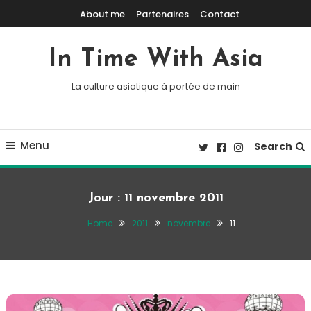
Skip To Content
About me
Partenaires
Contact
In Time With Asia
La culture asiatique à portée de main
Menu
Search
Jour :
11 novembre 2011
Home
2011
novembre
11