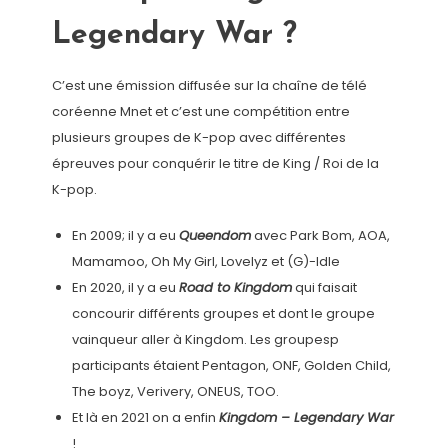
Legendary War ?
C’est une émission diffusée sur la chaîne de télé
coréenne Mnet et c’est une compétition entre
plusieurs groupes de K-pop avec différentes
épreuves pour conquérir le titre de King / Roi de la
K-pop.
En 2009; il y a eu
Queendom
avec Park Bom, AOA,
Mamamoo, Oh My Girl, Lovelyz et (G)-Idle
En 2020, il y a eu
Road to Kingdom
qui faisait
concourir différents groupes et dont le groupe
vainqueur aller à Kingdom. Les groupesp
participants étaient Pentagon, ONF, Golden Child,
The boyz, Verivery, ONEUS, TOO.
Et là en 2021 on a enfin
Kingdom – Legendary War
!