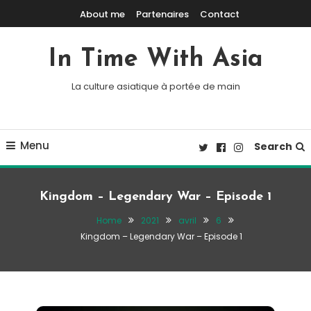
Skip To Content
About me
Partenaires
Contact
In Time With Asia
La culture asiatique à portée de main
Menu
Search
Kingdom – Legendary War – Episode 1
Home
2021
avril
6
Kingdom – Legendary War – Episode 1