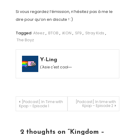
Si vous regardez l’émission, n’hésitez pas à me le
dire pour qu’on en discute ! :)
Tagged
Ateez
,
BTOB
,
iKON
,
SF9
,
Stray Kids
,
The Boyz
Y-Ling
L'Asie c'est cool~~
Navigation de l’article
[Podcast] In Time with
[Podcast] In time with
Kpop – Episode 2
Kpop – Episode 1
2 thoughts on “
Kingdom –