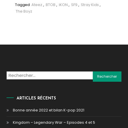
Tagged
Ateez
,
BTOB
,
iKON
,
SF9
,
Stray Kids
,
The Boyz
Rechercher :
ARTICLES RÉCENTS
Bonne année 2022 et bilan K-pop 2021
Kingdom – Legendary War – Episodes 4 et 5