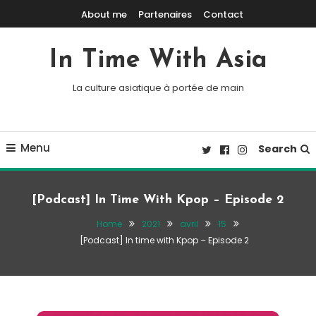
Skip To Content
About me
Partenaires
Contact
In Time With Asia
La culture asiatique à portée de main
Menu
Search
[Podcast] In Time With Kpop – Episode 2
Home
2021
avril
15
[Podcast] In time with Kpop – Episode 2