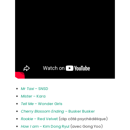
Mr Taxi
– SNSD
Mister
– Kara
Tell Me
– Wonder Girls
Cherry Blossom Ending
– Busker Busker
Rookie
– Red Velvet
(clip côté psychédélique)
How I am
– Kim Dong Ryul
(avec Gong Yoo)