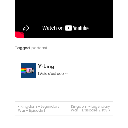
Tagged
podcast
Y-Ling
L'Asie c'est cool~~
Navigation de l’article
Kingdom – Legendary
Kingdom – Legendary
War – Episodes 2 et 3
War – Episode 1