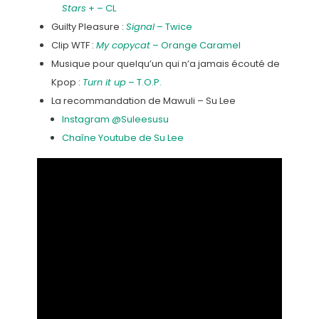
Stars
+ – CL
Guilty Pleasure :
Signal
– Twice
Clip WTF :
My copycat
– Orange Caramel
Musique pour quelqu’un qui n’a jamais écouté de
Kpop :
Turn it up
– T.O.P.
La recommandation de Mawuli – Su Lee
Instagram @Suleesusu
Chaîne Youtube de Su Lee