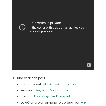
Une chanson pour
faire du sport :
Me like yuh
– Jay Park
séduire :
Deepen
– Melomance
danser :
Boombayah
– Blackpink
se détendre un dimanche après-midi :
+
5