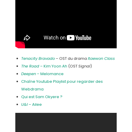
Tenacity Bravado
– OST du drama
Itaewon Class
The Road
– Kim Yoon Ah
(OST
Signal
)
Deepen
– Melomance
Chaîne Youtube Playlist pour regarder des
Webdrama
Qui est Sam Okyere ?
U&I
– Ailee