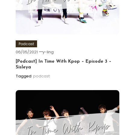
Podcast
06/05/2021
y-ling
[Podcast] In Time With Kpop – Episode 3 –
Sisleya
Tagged
podcast