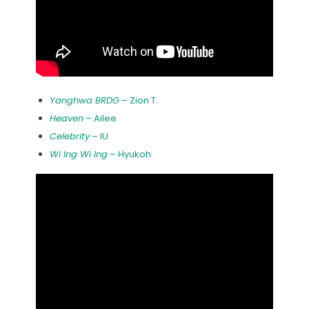
Yanghwa BRDG
– Zion T.
Heaven
– Ailee
Celebrity
– IU
Wi Ing Wi Ing
– Hyukoh