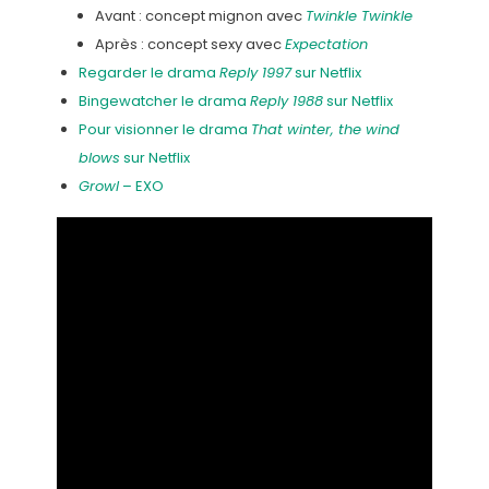
Avant : concept mignon avec
Twinkle Twinkle
Après : concept sexy avec
Expectation
Regarder le drama
Reply 1997
sur Netflix
Bingewatcher le drama
Reply 1988
sur Netflix
Pour visionner le drama
That winter, the wind
blows
sur Netflix
Growl
– EXO