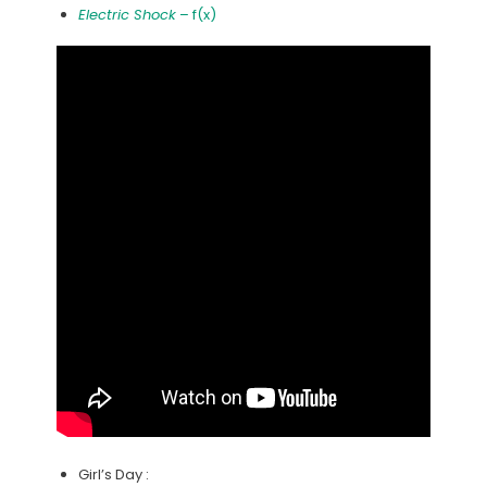
Electric Shock
– f(x)
Girl’s Day :