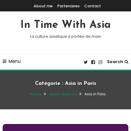
Skip To Content
About me
Partenaires
Contact
In Time With Asia
La culture asiatique à portée de main
Menu
Search
Catégorie :
Asia in Paris
Home
Asia In Real Life
Asia in Paris