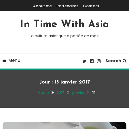
Skip To Content
About me
Partenaires
Contact
In Time With Asia
La culture asiatique à portée de main
Menu
Search
Jour :
15 janvier 2017
Home
2017
janvier
15