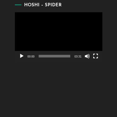
HOSHI – SPIDER
Lecteur
vidéo
00:00
03:31