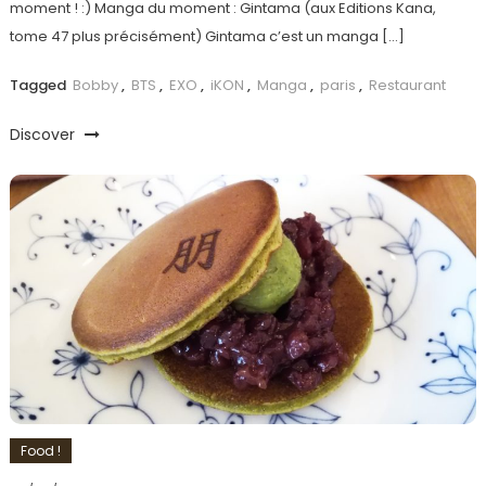
moment ! :) Manga du moment : Gintama (aux Editions Kana,
tome 47 plus précisément) Gintama c’est un manga […]
Tagged
Bobby
,
BTS
,
EXO
,
iKON
,
Manga
,
paris
,
Restaurant
Discover
Food !