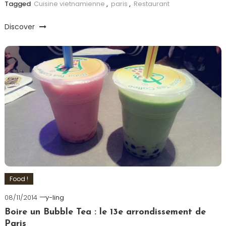
Tagged
Cuisine vietnamienne
,
paris
,
Restaurant
Discover
Food !
08/11/2014
y-ling
Boire un Bubble Tea : le 13e arrondissement de
Paris