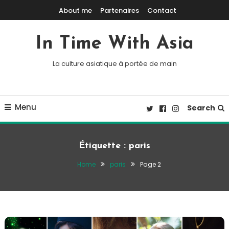
Skip To Content
About me
Partenaires
Contact
In Time With Asia
La culture asiatique à portée de main
Menu
Search
Étiquette :
paris
Home
paris
Page 2