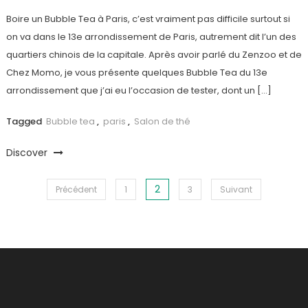
Boire un Bubble Tea à Paris, c’est vraiment pas difficile surtout si
on va dans le 13e arrondissement de Paris, autrement dit l’un des
quartiers chinois de la capitale. Après avoir parlé du Zenzoo et de
Chez Momo, je vous présente quelques Bubble Tea du 13e
arrondissement que j’ai eu l’occasion de tester, dont un […]
Tagged
Bubble tea
,
paris
,
Salon de thé
Discover
2
Navigation des articles
Précédent
1
3
Suivant