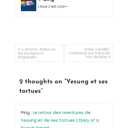
L'Asie c'est cool~~
Navigation de l’article
J-drama : Natsu no
Unfair 2 et MBC
s’intéresse aux français
Koi wa Nijiiro ni
fan de Kpop
Kagayaku
2 thoughts on “
Yesung et ses
tortues
”
Ping :
Le retour des aventures de
Yesung et de ses tortues | Diary of a
French Fangirl