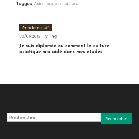
Tagged
Asie
,
copain
,
culture
Random stuff
30/01/2013
y-ling
Je suis diplomée ou comment la culture
asiatique m’a aidé dans mes études
Rechercher :