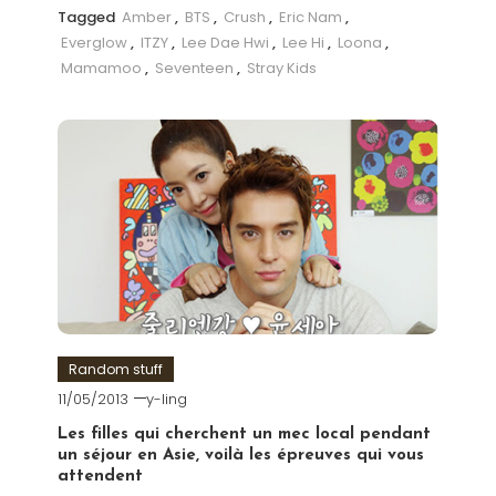
Tagged
Amber
,
BTS
,
Crush
,
Eric Nam
,
Everglow
,
ITZY
,
Lee Dae Hwi
,
Lee Hi
,
Loona
,
Mamamoo
,
Seventeen
,
Stray Kids
Random stuff
11/05/2013
y-ling
Les filles qui cherchent un mec local pendant
un séjour en Asie, voilà les épreuves qui vous
attendent