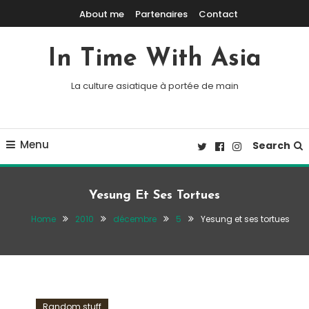
Skip To Content
About me
Partenaires
Contact
In Time With Asia
La culture asiatique à portée de main
Menu
Search
Yesung Et Ses Tortues
Home
2010
décembre
5
Yesung et ses tortues
Random stuff