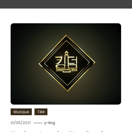
Musique
Télé
01/05/2021
y-ling