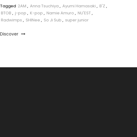
Tagged
2AM
,
Anna Tsuchiya
,
Ayumi Hamasaki
,
B'Z
,
BTOB
,
j-pop
,
K-pop
,
Namie Amuro
,
NU'EST
,
Radwimps
,
SHINee
,
So Ji Sub
,
super junior
Discover