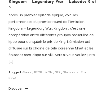
Kingdom – Legendary War – Episodes 2 et
3
Après un premier épisode épique, voici les
performances du premier round de l’émission
Kingdom – Legendary War. Kingdom, c’est une
compétition entre différents groupes masculins de
Kpop pour conquérir le prix de King. L’émission est
diffusée sur la chaîne de télé coréenne Mnet et les
épisodes sont dispo sur Viki. Mais si vous voulez juste
[…]
Tagged
Ateez
,
BTOB
,
iKON
,
SF9
,
Stray Kids
,
The
Boyz
Discover