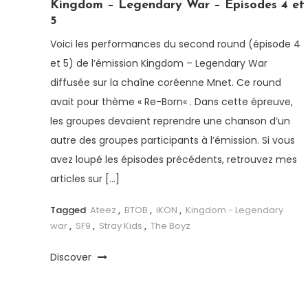
Kingdom – Legendary War – Episodes 4 et
5
Voici les performances du second round (épisode 4
et 5) de l’émission Kingdom – Legendary War
diffusée sur la chaîne coréenne Mnet. Ce round
avait pour thème « Re-Born« . Dans cette épreuve,
les groupes devaient reprendre une chanson d’un
autre des groupes participants à l’émission. Si vous
avez loupé les épisodes précédents, retrouvez mes
articles sur […]
Tagged
Ateez
,
BTOB
,
iKON
,
Kingdom - Legendary
war
,
SF9
,
Stray Kids
,
The Boyz
Discover