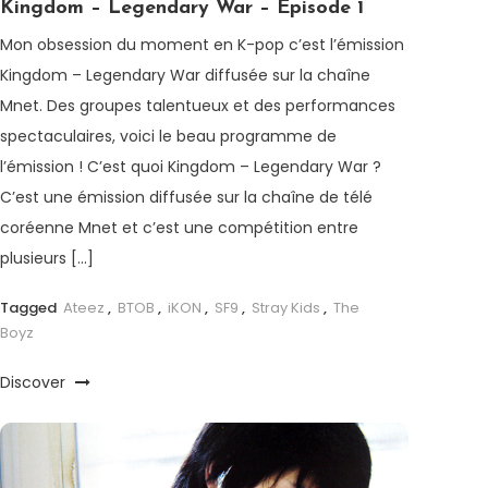
Kingdom – Legendary War – Episode 1
Mon obsession du moment en K-pop c’est l’émission
Kingdom – Legendary War diffusée sur la chaîne
Mnet. Des groupes talentueux et des performances
spectaculaires, voici le beau programme de
l’émission ! C’est quoi Kingdom – Legendary War ?
C’est une émission diffusée sur la chaîne de télé
coréenne Mnet et c’est une compétition entre
plusieurs […]
Tagged
Ateez
,
BTOB
,
iKON
,
SF9
,
Stray Kids
,
The
Boyz
Discover