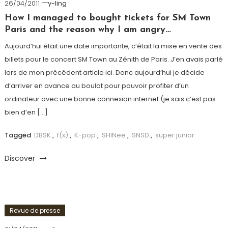
26/04/2011
y-ling
How I managed to bought tickets for SM Town
Paris and the reason why I am angry…
Aujourd’hui était une date importante, c’était la mise en vente des
billets pour le concert SM Town au Zénith de Paris. J’en avais parlé
lors de mon précédent article ici. Donc aujourd’hui je décide
d’arriver en avance au boulot pour pouvoir profiter d’un
ordinateur avec une bonne connexion internet (je sais c’est pas
bien d’en […]
Tagged
DBSK
,
f(x)
,
K-pop
,
SHINee
,
SNSD
,
super junior
Discover
Revue de presse