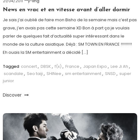
21/04/2011
y-ling
News en vrac et en vitesse avant d’aller dormir
Je sais j’ai oublié de faire mon Bisho de la semaine mais c’est pas
grave, j’en avais pas cette semaine XD Bon à part ça je voulais
parler de quelques fait d’actualité super intéressant dans le
monde de la culture asiatique. Déjà : SM TOWN EN FRANCE !!!!!!!!!
Eh ouais la SM entertainment a décidé […]
Tagged
concert
,
DBSK
,
f(x)
,
France
,
Japan Expo
,
Lee Ji Ah
,
scandale
,
Seo taiji
,
SHINee
,
sm entertainment
,
SNSD
,
super
junior
Discover