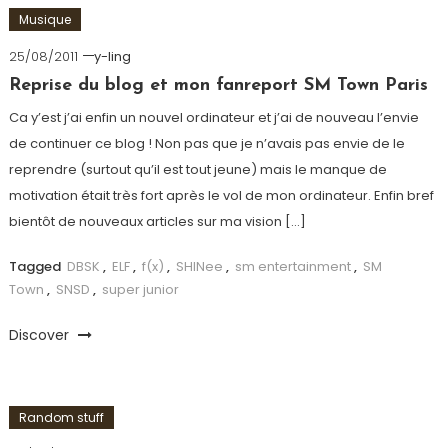
Musique
25/08/2011
y-ling
Reprise du blog et mon fanreport SM Town Paris
Ca y’est j’ai enfin un nouvel ordinateur et j’ai de nouveau l’envie
de continuer ce blog ! Non pas que je n’avais pas envie de le
reprendre (surtout qu’il est tout jeune) mais le manque de
motivation était très fort après le vol de mon ordinateur. Enfin bref
bientôt de nouveaux articles sur ma vision […]
Tagged
DBSK
,
ELF
,
f(x)
,
SHINee
,
sm entertainment
,
SM
Town
,
SNSD
,
super junior
Discover
Random stuff