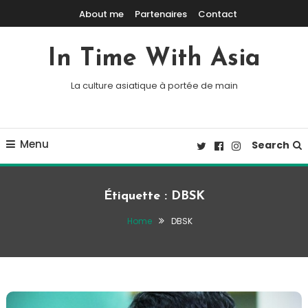
Skip To Content
About me
Partenaires
Contact
In Time With Asia
La culture asiatique à portée de main
Menu
Search
Étiquette :
DBSK
Home
DBSK