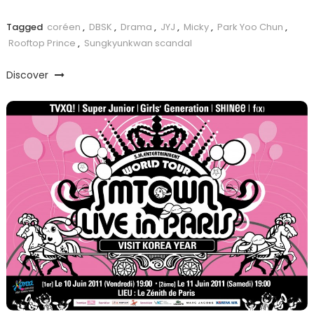
Tagged
coréen
,
DBSK
,
Drama
,
JYJ
,
Micky
,
Park Yoo Chun
,
Rooftop Prince
,
Sungkyunkwan scandal
Discover