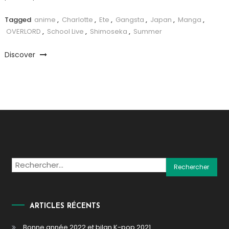
Tagged
anime
,
Charlotte
,
Ete
,
Gangsta
,
Japan
,
Manga
,
OVERLORD
,
School Live
,
Shimoseka
,
Summer
Discover
Rechercher :
ARTICLES RÉCENTS
Bonne année 2022 et bilan K-pop 2021