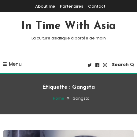
Skip To Content
About me
Partenaires
Contact
In Time With Asia
La culture asiatique à portée de main
Menu
Search
Étiquette :
Gangsta
Home
Gangsta