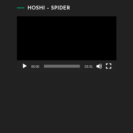
HOSHI – SPIDER
Lecteur
vidéo
00:00
03:31