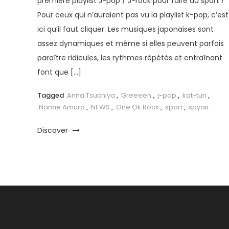
première playlist J-pop / J-rock pour faire du sport !
Pour ceux qui n’auraient pas vu la playlist k-pop, c’est
ici qu’il faut cliquer. Les musiques japonaises sont
assez dynamiques et même si elles peuvent parfois
paraître ridicules, les rythmes répétés et entraînant
font que […]
Tagged
Anna Tsuchiya
,
Greeeen
,
j-pop
,
kat-tun
,
Namie Amuro
,
NEWS
,
One Ok Rock
,
sport
,
spyair
Discover