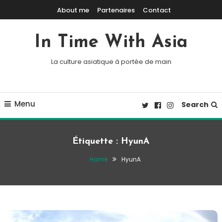
Skip To Content
About me
Partenaires
Contact
In Time With Asia
La culture asiatique à portée de main
Menu
Search
Étiquette :
HyunA
Home
HyunA