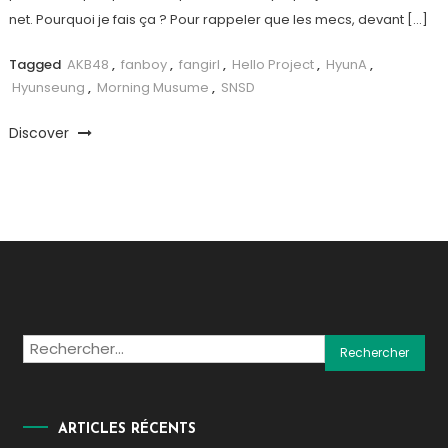
net. Pourquoi je fais ça ? Pour rappeler que les mecs, devant […]
Tagged
AKB48
,
fanboy
,
fangirl
,
Hello Project
,
HyunA
,
Hyunseung
,
Morning Musume
,
SNSD
Discover
Rechercher :
ARTICLES RÉCENTS