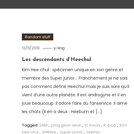
Random stuff
12/11/2010
y-ling
Les descendants d’Heechul
Kim Hee chul : spécimen unique en son genre et
membre des Super junior… Franchement je ne sais
pas comment définir Heechul mais je suis sûre qu’il
vient d’une autre planète. Il est androgyne et il en
joue beaucoup. Il adore faire du fanservice. Il aime
les chats (il en a deux : Heebum et […]
Tagged
2AM
,
jang geun seok
,
jo kwon
,
K-pop
,
Kim
hee chul
,
SHINee
,
super junior
,
taemin