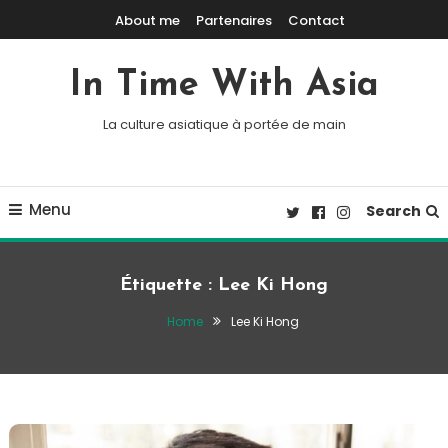
Skip To Content
About me
Partenaires
Contact
In Time With Asia
La culture asiatique à portée de main
Menu
Search
Étiquette :
Lee Ki Hong
Home
Lee Ki Hong