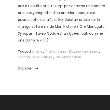
pas à une fille et qui n’agit pas comme une ordure
ou un psychopathe d’un premier abord, c’est
possible et c’est très drôle. Voici un article sur le
manga et l’anime de Mon Histoire / Ore Monogatari.
Synopsis : Takeo Gôda est un lycéen bâti comme
une armoire à […]
Tagged
anime
,
Aruko
,
Kana
,
Kazune Kawahara
,
Manga
,
Mon Histoire
,
Ore Monogatari
Discover