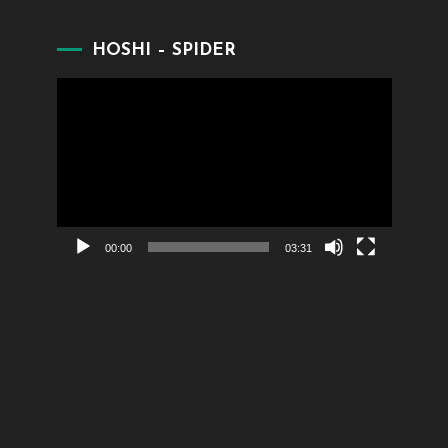
HOSHI – SPIDER
Lecteur
vidéo
00:00
03:31