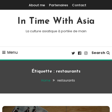
Skip To Content
About me
Partenaires
Contact
In Time With Asia
La culture asiatique à portée de main
Menu
Search
Étiquette :
restaurants
Home
restaurants