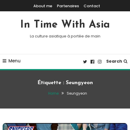
Skip To Content
About me
Partenaires
Contact
In Time With Asia
La culture asiatique à portée de main
Menu
Search
Étiquette :
Seungyeon
Home
Seungyeon