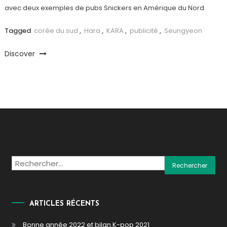
avec deux exemples de pubs Snickers en Amérique du Nord.
Tagged
corée du sud
,
Hara
,
KARA
,
publicité
,
Seungyeon
Discover
Rechercher :
ARTICLES RÉCENTS
Bonne année 2022 et bilan K-pop 2021