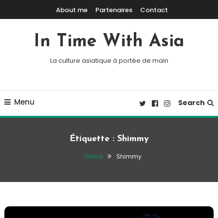
Skip To Content
About me
Partenaires
Contact
In Time With Asia
La culture asiatique à portée de main
Menu
Search
Étiquette :
Shimmy
Home
Shimmy