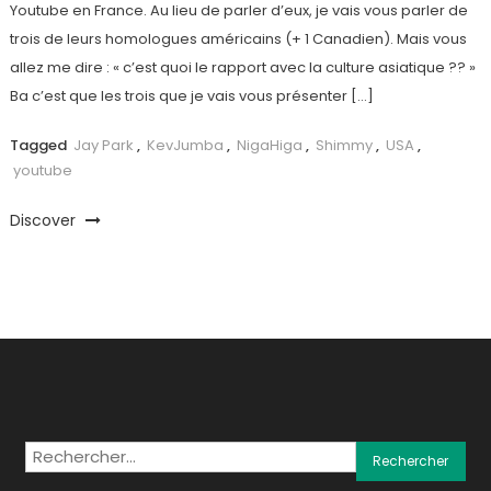
Youtube en France. Au lieu de parler d’eux, je vais vous parler de
trois de leurs homologues américains (+ 1 Canadien). Mais vous
allez me dire : « c’est quoi le rapport avec la culture asiatique ?? »
Ba c’est que les trois que je vais vous présenter […]
Tagged
Jay Park
,
KevJumba
,
NigaHiga
,
Shimmy
,
USA
,
youtube
Discover
Rechercher :