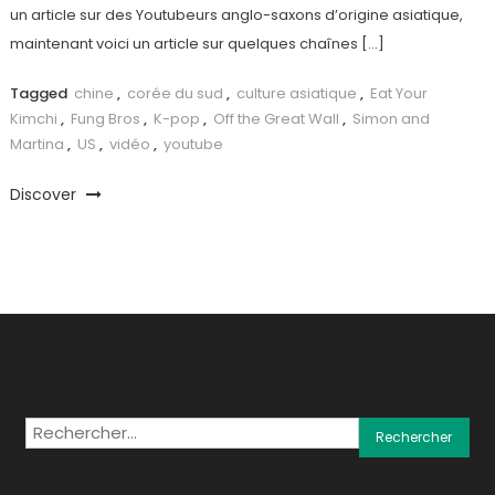
un article sur des Youtubeurs anglo-saxons d’origine asiatique,
maintenant voici un article sur quelques chaînes […]
Tagged
chine
,
corée du sud
,
culture asiatique
,
Eat Your
Kimchi
,
Fung Bros
,
K-pop
,
Off the Great Wall
,
Simon and
Martina
,
US
,
vidéo
,
youtube
Discover
Rechercher :