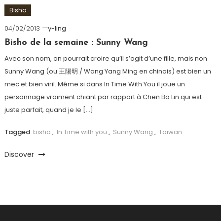
Bisho
04/02/2013
y-ling
Bisho de la semaine : Sunny Wang
Avec son nom, on pourrait croire qu’il s’agit d’une fille, mais non
Sunny Wang (ou 王陽明 / Wang Yang Ming en chinois) est bien un
mec et bien viril. Même si dans In Time With You il joue un
personnage vraiment chiant par rapport à Chen Bo Lin qui est
juste parfait, quand je le […]
Tagged
bisho
,
In Time with you
,
Sunny Wang
,
Taïwan
Discover