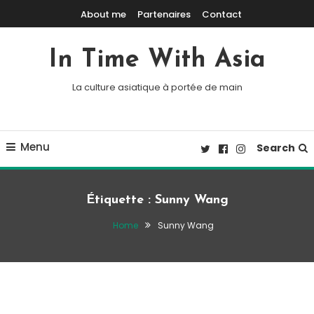
Skip To Content
About me
Partenaires
Contact
In Time With Asia
La culture asiatique à portée de main
Menu
Search
Étiquette :
Sunny Wang
Home
Sunny Wang