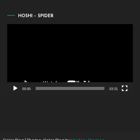
HOSHI – SPIDER
Lecteur
vidéo
00:00
03:31