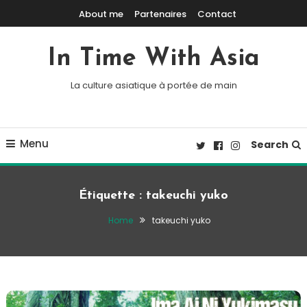
Skip To Content
About me
Partenaires
Contact
In Time With Asia
La culture asiatique à portée de main
Menu
Search
Étiquette :
takeuchi yuko
Home
takeuchi yuko