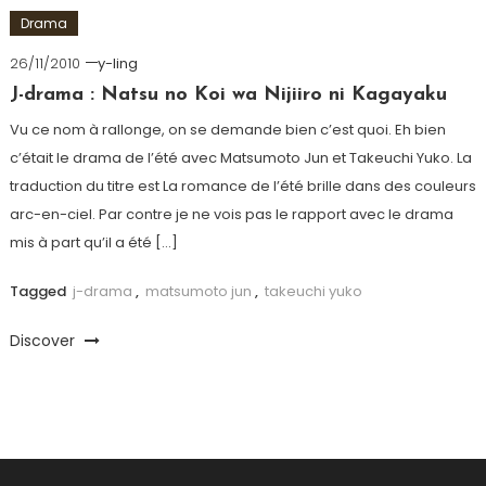
Drama
26/11/2010
y-ling
J-drama : Natsu no Koi wa Nijiiro ni Kagayaku
Vu ce nom à rallonge, on se demande bien c’est quoi. Eh bien
c’était le drama de l’été avec Matsumoto Jun et Takeuchi Yuko. La
traduction du titre est La romance de l’été brille dans des couleurs
arc-en-ciel. Par contre je ne vois pas le rapport avec le drama
mis à part qu’il a été […]
Tagged
j-drama
,
matsumoto jun
,
takeuchi yuko
Discover