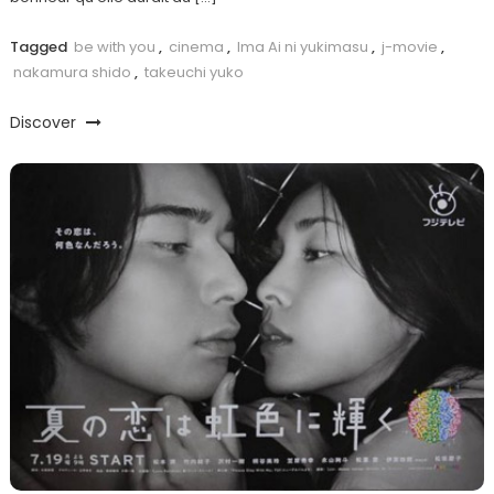
Tagged
be with you
,
cinema
,
Ima Ai ni yukimasu
,
j-movie
,
nakamura shido
,
takeuchi yuko
Discover