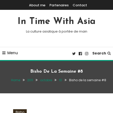
Skip To Content
About me
Partenaires
Contact
In Time With Asia
La culture asiatique à portée de main
Menu
Search
Bisho De La Semaine #8
Home
2011
octobre
10
Bisho de la semaine #8
Bisho