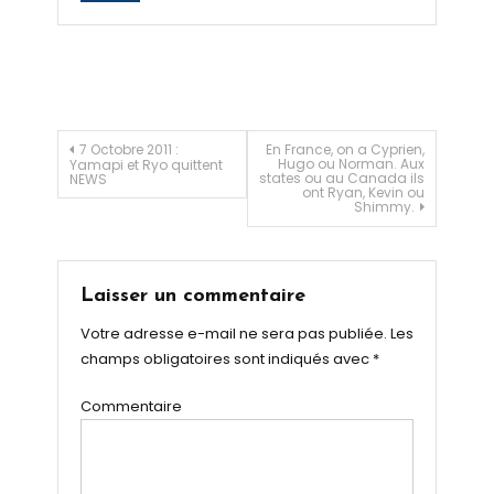
Navigation de l’article
7 Octobre 2011 :
En France, on a Cyprien,
Hugo ou Norman. Aux
Yamapi et Ryo quittent
states ou au Canada ils
NEWS
ont Ryan, Kevin ou
Shimmy.
Laisser un commentaire
Votre adresse e-mail ne sera pas publiée.
Les
champs obligatoires sont indiqués avec
*
Commentaire