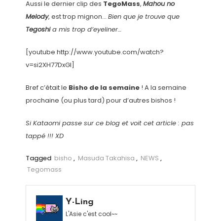
Aussi le dernier clip des
TegoMass
,
Mahou no
Melody
, est trop mignon…
Bien que je trouve que
Tegoshi
a mis trop d’eyeliner…
[youtube http://www.youtube.com/watch?
v=si2XH77DxGI]
Bref c’était le
Bisho de la semaine
! A la semaine
prochaine (ou plus tard) pour d’autres bishos !
Si Kataomi passe sur ce blog et voit cet article : pas
tappé !!! XD
Tagged
bisho
,
Masuda Takahisa
,
NEWS
,
Tegomass
Y-Ling
L'Asie c'est cool~~