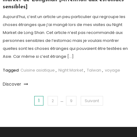
sensibles]
Aujourd’hui, c’est un article un peu particulier qui regroupe les
choses étranges que j’ai mangé lors de mes visites au Night
Market de Long Shan. Cet article n’est pas recommandé aux
personnes sensibles de l’estomac mais je voulais montrer
quelles sont les choses étranges qui pouvaient être testées en
Asie. Car même si c’est étrange […]
Tagged
Cuisine asiatique
,
Night Market
,
Taïwan
,
voyage
Discover
…
1
Navigation des articles
2
9
Suivant