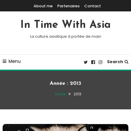
Skip To Content
About me
Partenaires
Contact
In Time With Asia
La culture asiatique à portée de main
Menu
Search
Année :
2013
Home
2013