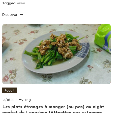
Tagged
Ailee
Discover
Food !
13/11/2013
y-ling
Les plats étranges à manger (ou pas) au night
market de Longshan [Attention aux estomacs