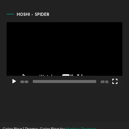
HOSHI – SPIDER
Lecteur
vidéo
00:00
03:31
Color Blog
|
Theme: Color Blog by
Mystery Themes
.