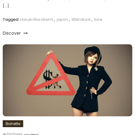
[…]
Tagged
Haruki Murakami
,
japon
,
littérature
,
livre
Discover
Bishette
16/12/2013
y-ling