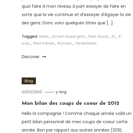
quoi faire à mon niveau à part essayer de faire en
sorte que la vie continue et d’essayer d’égayer la vie
des gens. Donc voici quelques titres que […]
Tagged
Ailee
,
brown eyed girls
,
Feel Good
,
IU
,
K-
pop
,
Red Velvet
,
Romeo
,
Seventeen
Discover
Blog
03/01/2013
y-ling
Mon bilan des coups de coeur de 2012
Hello la compagnie ! Comme chaque année voilà un
petit bilan personnel de mes coups de coeur cette
année. Bon par rapport aux autres années (2010,