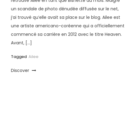
retrouve Ailee en tant que Bishette du mois. Malgré
un scandale de photo dénudée diffusée sur le net,
j’ai trouvé qu’elle avait sa place sur le blog. Ailee est
une artiste americano-coréenne qui a officiellement
commencé sa carrière en 2012 avec le titre Heaven.
Avant, […]
Tagged
Ailee
Discover