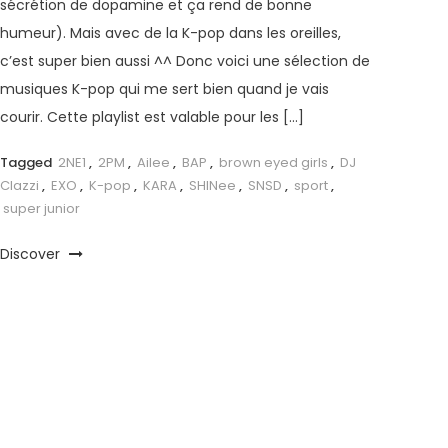
sécrétion de dopamine et ça rend de bonne
humeur). Mais avec de la K-pop dans les oreilles,
c’est super bien aussi ^^ Donc voici une sélection de
musiques K-pop qui me sert bien quand je vais
courir. Cette playlist est valable pour les […]
Tagged
2NE1
,
2PM
,
Ailee
,
BAP
,
brown eyed girls
,
DJ
Clazzi
,
EXO
,
K-pop
,
KARA
,
SHINee
,
SNSD
,
sport
,
super junior
Discover