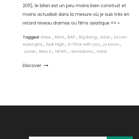
2011), le bilan est un peu moins bien construit et
moins actualisé dans la mesure où je suis très en
retard niveau dramas ou films asiatique ^^ »
Tagged
Ailee
,
B1A4
,
BAP
,
Big Bang
,
bilan
,
brown
eyed girls
,
Epik High
,
In Time with you
,
jo kwon
,
Juniel
,
Miss A
,
NEWS
,
résolutions
,
sistar
Discover