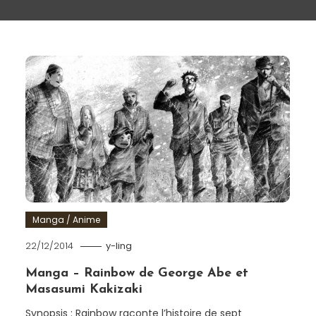
Manga / Anime
22/12/2014
y-ling
Manga – Rainbow de George Abe et
Masasumi Kakizaki
Synopsis : Rainbow raconte l’histoire de sept