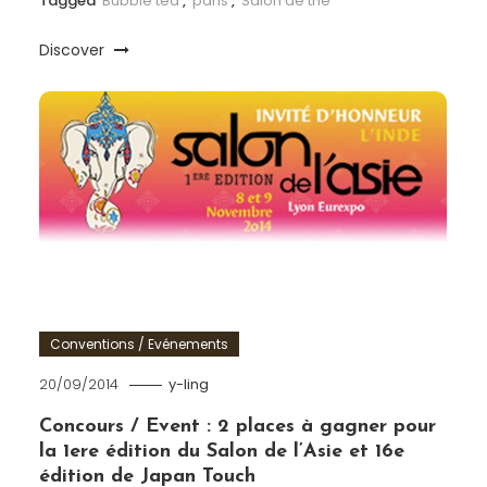
Tagged
Bubble tea
,
paris
,
Salon de thé
Discover
Conventions / Evénements
20/09/2014
y-ling
Concours / Event : 2 places à gagner pour
la 1ere édition du Salon de l’Asie et 16e
édition de Japan Touch