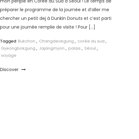
mon périple en Corée du Sud à Séoul ! Le temps de
préparer le programme de la journée et d’aller me
chercher un petit dej à Dunkin Donuts et c’est parti
pour une journée remplie de visite ! Pour […]
Tagged
Bukchon
,
Changdeokgung
,
corée du sud
,
Gyeongbokgung
,
Jajangmyon
,
palais
,
Séoul
,
voyage
Discover