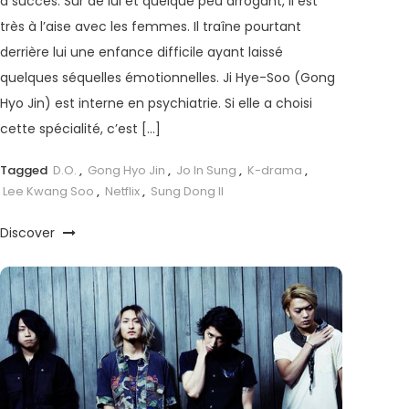
à succès. Sûr de lui et quelque peu arrogant, il est
très à l’aise avec les femmes. Il traîne pourtant
derrière lui une enfance difficile ayant laissé
quelques séquelles émotionnelles. Ji Hye-Soo (Gong
Hyo Jin) est interne en psychiatrie. Si elle a choisi
cette spécialité, c’est […]
Tagged
D.O.
,
Gong Hyo Jin
,
Jo In Sung
,
K-drama
,
Lee Kwang Soo
,
Netflix
,
Sung Dong Il
Discover