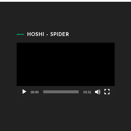
HOSHI – SPIDER
Lecteur
vidéo
00:00
03:31