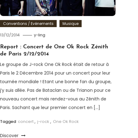
Conventions / Evénements
Musique
13/12/2014
y-ling
Report : Concert de One Ok Rock Zénith
de Paris 2/12/2014
Le groupe de J-rock One Ok Rock était de retour à
Paris le 2 Décembre 2014 pour un concert pour leur
tournée mondiale ! Etant une bonne fan du groupe,
j’y suis allée. Pas de Bataclan ou de Trianon pour ce
nouveau concert mais rendez-vous au Zénith de
Paris. Sachant que leur premier concert en […]
Tagged
concert
,
j-rock
,
One Ok Rock
Discover