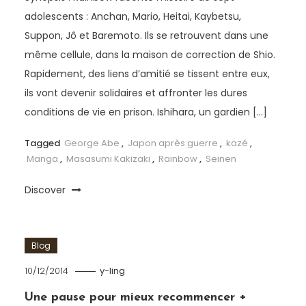
adolescents : Anchan, Mario, Heitai, Kaybetsu,
Suppon, Jô et Baremoto. Ils se retrouvent dans une
même cellule, dans la maison de correction de Shio.
Rapidement, des liens d’amitié se tissent entre eux,
ils vont devenir solidaires et affronter les dures
conditions de vie en prison. Ishihara, un gardien […]
Tagged
George Abe
,
Japon après guerre
,
kazé
,
Manga
,
Masasumi Kakizaki
,
Rainbow
,
Seinen
Discover
Blog
10/12/2014
y-ling
Une pause pour mieux recommencer +