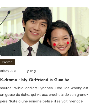
Drama
01/02/2013
y-ling
K-drama : My Girlfriend is Gumiho
Source : Wiki.d-addicts Synopsis : Cha Tae Woong est
un gosse de riche, qui vit aux crochets de son grand-
père. Suite à une énième bêtise, il se voit menacé