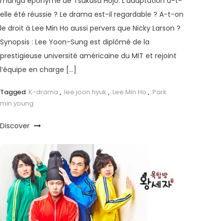
manga éponyme de Tsukasa Hojo. L’adaptation a-t-
elle été réussie ? Le drama est-il regardable ? A-t-on
le droit à Lee Min Ho aussi pervers que Nicky Larson ?
Synopsis : Lee Yoon-Sung est diplômé de la
prestigieuse université américaine du MIT et rejoint
l’équipe en charge […]
Tagged
K-drama
,
lee joon hyuk
,
Lee Min Ho
,
Park
min young
Discover