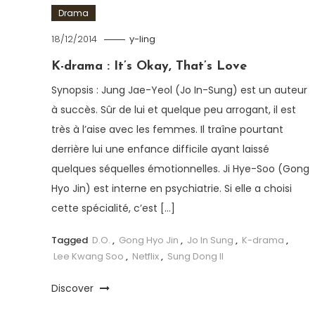
Drama
18/12/2014
y-ling
K-drama : It’s Okay, That’s Love
Synopsis : Jung Jae-Yeol (Jo In-Sung) est un auteur
à succès. Sûr de lui et quelque peu arrogant, il est
très à l’aise avec les femmes. Il traîne pourtant
derrière lui une enfance difficile ayant laissé
quelques séquelles émotionnelles. Ji Hye-Soo (Gong
Hyo Jin) est interne en psychiatrie. Si elle a choisi
cette spécialité, c’est […]
Tagged
D.O.
,
Gong Hyo Jin
,
Jo In Sung
,
K-drama
,
Lee Kwang Soo
,
Netflix
,
Sung Dong Il
Discover