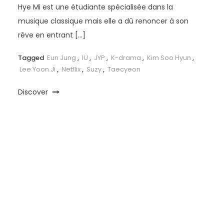
Hye Mi est une étudiante spécialisée dans la
musique classique mais elle a dû renoncer à son
rêve en entrant […]
Tagged
Eun Jung
,
IU
,
JYP
,
K-drama
,
Kim Soo Hyun
,
Lee Yoon Ji
,
Netflix
,
Suzy
,
Taecyeon
Discover