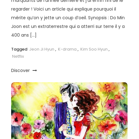
marquants de l’année dernière et j’ai enfin fini de le
regarder ! Voici un article qui explique pourquoi il
mérite qu’on y jette un coup d’oeil. Synopsis : Do Min
Joon est un extraterrestre qui a atterri sur terre il y a
400 ans […]
Tagged
Jeon Ji Hyun
,
K-drama
,
Kim Soo Hyun
,
Netflix
Discover