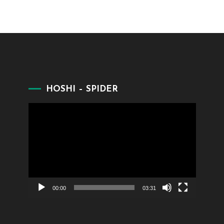
HOSHI – SPIDER
Lecteur
vidéo
00:00
03:31