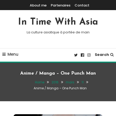
Skip To Content
About me
Partenaires
Contact
In Time With Asia
La culture asiatique à portée de main
Menu
Search
Anime / Manga – One Punch Man
Home
2016
mars
11
Anime / Manga – One Punch Man