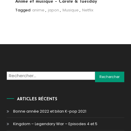
Anime et musique – Carole & Tuesday
Tagged
anime
,
japon
,
Musique
,
Netflix
Rechercher :
ARTICLES RÉCENTS
Bonne année 2022 et bilan K-pop 2021
Kingdom – Legendary War – Episodes 4 et 5