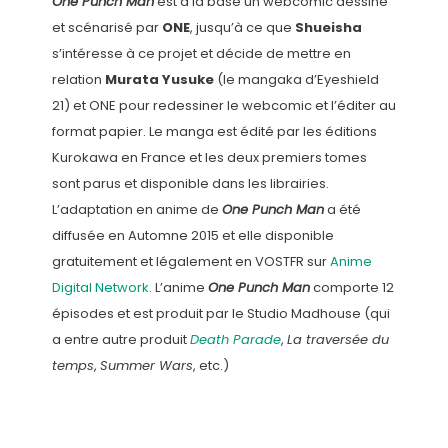
One Punch Man
est à la base un webcomic dessiné
et scénarisé par
ONE
, jusqu’à ce que
Shueisha
s’intéresse à ce projet et décide de mettre en
relation
Murata Yusuke
(le mangaka d’Eyeshield
21) et ONE pour redessiner le webcomic et l’éditer au
format papier. Le manga est édité par les éditions
Kurokawa en France et les deux premiers tomes
sont parus et disponible dans les librairies.
L’adaptation en anime de
One Punch Man
a été
diffusée en Automne 2015 et elle disponible
gratuitement et légalement en VOSTFR sur
Anime
Digital Network
. L’anime
One Punch Man
comporte 12
épisodes et est produit par le Studio Madhouse (qui
a entre autre produit
Death Parade
,
La traversée du
temps
,
Summer Wars
, etc.)