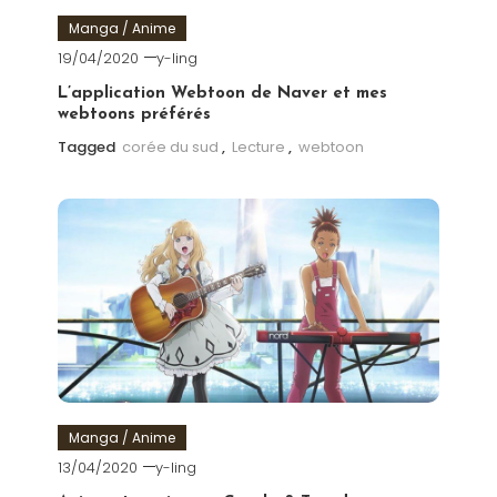
Manga / Anime
19/04/2020
y-ling
L’application Webtoon de Naver et mes
webtoons préférés
Tagged
corée du sud
,
Lecture
,
webtoon
Manga / Anime
13/04/2020
y-ling