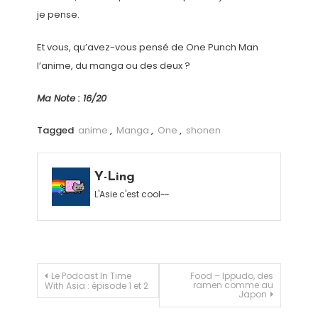
je pense.
Et vous, qu’avez-vous pensé de One Punch Man
l’anime, du manga ou des deux ?
Ma Note : 16/20
Tagged
anime
,
Manga
,
One
,
shonen
Y-Ling
L'Asie c'est cool~~
Navigation de l’article
Le Podcast In Time
Food – Ippudo, des
ramen comme au
With Asia : épisode 1 et 2
Japon