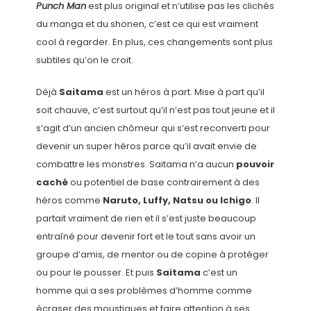
Punch Man
est plus original et n’utilise pas les clichés
du manga et du shonen, c’est ce qui est vraiment
cool à regarder. En plus, ces changements sont plus
subtiles qu’on le croit.
Déjà
Saitama
est un héros à part. Mise à part qu’il
soit chauve, c’est surtout qu’il n’est pas tout jeune et il
s’agit d’un ancien chômeur qui s’est reconverti pour
devenir un super héros parce qu’il avait envie de
combattre les monstres. Saitama n’a aucun
pouvoir
caché
ou potentiel de base contrairement à des
héros comme
Naruto, Luffy, Natsu ou Ichigo
. Il
partait vraiment de rien et il s’est juste beaucoup
entraîné pour devenir fort et le tout sans avoir un
groupe d’amis, de mentor ou de copine à protéger
ou pour le pousser. Et puis
Saitama
c’est un
homme qui a ses problèmes d’homme comme
écraser des moustiques et faire attention à ses