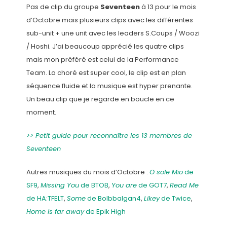
Pas de clip du groupe
Seventeen
à 13 pour le mois
d’Octobre mais plusieurs clips avec les différentes
sub-unit + une unit avec les leaders S.Coups / Woozi
/ Hoshi. J’ai beaucoup apprécié les quatre clips
mais mon préféré est celui de la Performance
Team. La choré est super cool, le clip est en plan
séquence fluide et la musique est hyper prenante.
Un beau clip que je regarde en boucle en ce
moment.
>> Petit guide pour reconnaître les 13 membres de
Seventeen
Autres musiques du mois d’Octobre :
O sole Mio
de
SF9
,
Missing You
de BTOB
,
You are
de GOT7
,
Read Me
de HA:TFELT
,
Some
de Bolbbalgan4
,
Likey
de Twice
,
Home is far away
de Epik High