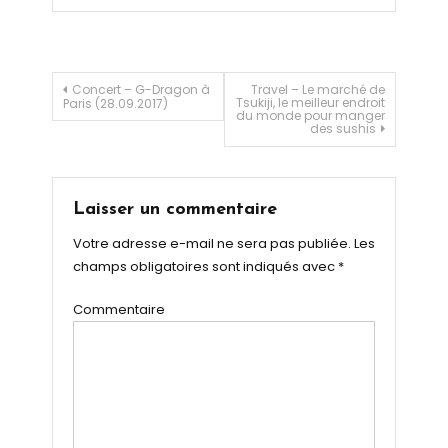
Navigation de l’article
Concert – G-Dragon à
Travel – Le marché de
Tsukiji, le meilleur endroit
Paris (28.09.2017)
du monde pour manger
des sushis
Laisser un commentaire
Votre adresse e-mail ne sera pas publiée.
Les
champs obligatoires sont indiqués avec
*
Commentaire