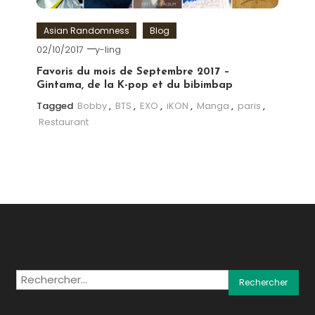
Asian Randomness
Blog
02/10/2017
y-ling
Favoris du mois de Septembre 2017 –
Gintama, de la K-pop et du bibimbap
Tagged
Bobby
,
BTS
,
EXO
,
iKON
,
Manga
,
paris
,
Restaurant
Rechercher :