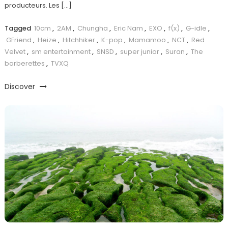
producteurs. Les […]
Tagged
10cm
,
2AM
,
Chungha
,
Eric Nam
,
EXO
,
f(x)
,
G-idle
,
GFriend
,
Heize
,
Hitchhiker
,
K-pop
,
Mamamoo
,
NCT
,
Red
Velvet
,
sm entertainment
,
SNSD
,
super junior
,
Suran
,
The
barberettes
,
TVXQ
Discover