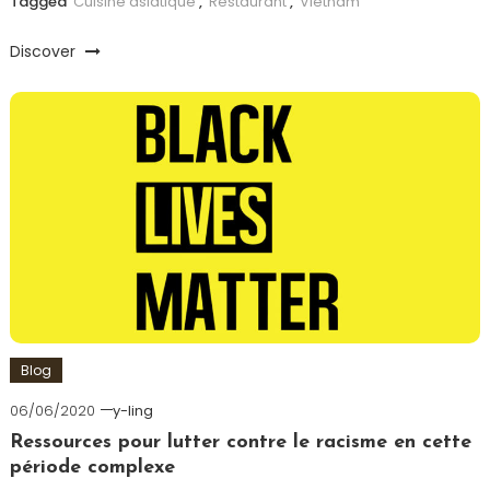
Tagged
Cuisine asiatique
,
Restaurant
,
Vietnam
Discover
Blog
06/06/2020
y-ling
Ressources pour lutter contre le racisme en cette
période complexe