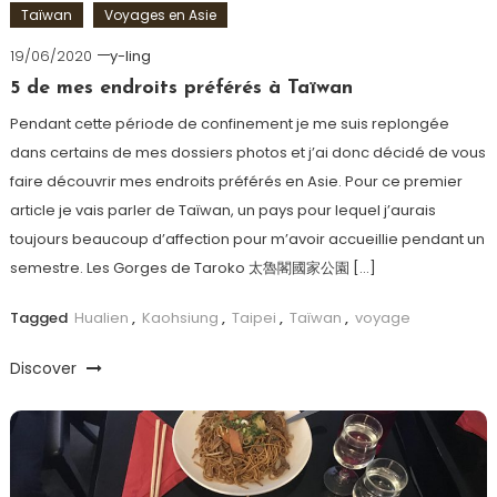
Taïwan
Voyages en Asie
19/06/2020
y-ling
5 de mes endroits préférés à Taïwan
Pendant cette période de confinement je me suis replongée
dans certains de mes dossiers photos et j’ai donc décidé de vous
faire découvrir mes endroits préférés en Asie. Pour ce premier
article je vais parler de Taïwan, un pays pour lequel j’aurais
toujours beaucoup d’affection pour m’avoir accueillie pendant un
semestre. Les Gorges de Taroko 太魯閣國家公園 […]
Tagged
Hualien
,
Kaohsiung
,
Taipei
,
Taïwan
,
voyage
Discover