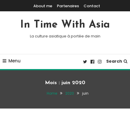
Skip To Content
About me
Partenaires
Contact
In Time With Asia
La culture asiatique à portée de main
Menu
Search
Mois :
juin 2020
Home
2020
juin