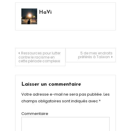
HaVi
Navigation de l’article
Ressources pour lutter
5 de mes endroits
préférés à Taïwan
contre le racisme en
cette période complexe
Laisser un commentaire
Votre adresse e-mail ne sera pas publiée.
Les
champs obligatoires sont indiqués avec
*
Commentaire