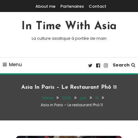
Skip To Content
About me
Partenaires
Contact
In Time With Asia
La culture asiatique à portée de main
Menu
Search
Asia In Paris – Le Restaurant Phô 11
Home
2020
juin
13
Asia in Paris – Le restaurant Phô 11