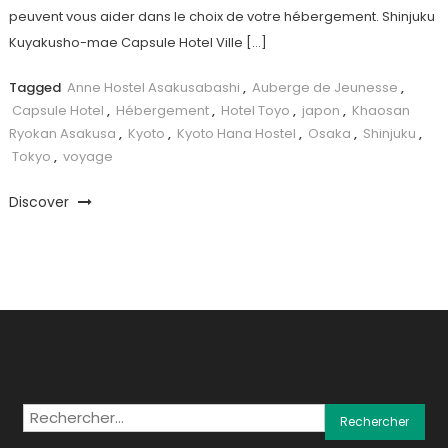
peuvent vous aider dans le choix de votre hébergement. Shinjuku
Kuyakusho-mae Capsule Hotel Ville […]
Tagged
Anne Hostel Asakusabashi
,
Auberge de Jeunesse
,
Capsule Hotel
,
Hébergement
,
Hotel Toyo
,
japon
,
Khaosan
Ryokan Asakusa
,
Kyoto
,
Kyoto Hana Hostel
,
Osaka
,
Shinjuku
,
Tokyo
,
voyage
Discover
Rechercher :