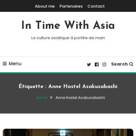
Skip To Content
About me
Partenaires
Contact
In Time With Asia
La culture asiatique à portée de main
Menu
Search
Étiquette :
Anne Hostel Asakusabashi
Home
Anne Hostel Asakusabashi