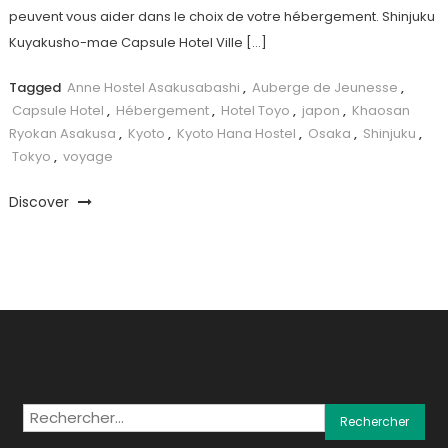
peuvent vous aider dans le choix de votre hébergement. Shinjuku
Kuyakusho-mae Capsule Hotel Ville […]
Tagged
Anne Hostel Asakusabashi
,
Auberge de Jeunesse
,
Capsule Hotel
,
Hébergement
,
Hotel Toyo
,
japon
,
Khaosan
Ryokan Asakusa
,
Kyoto
,
Kyoto Hana Hostel
,
Osaka
,
Shinjuku
,
Tokyo
,
voyage
Discover
Rechercher :