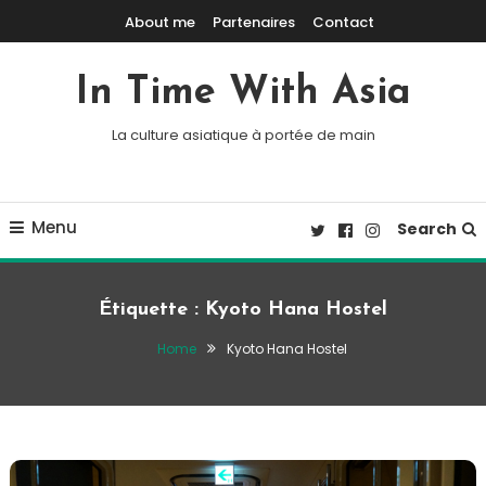
Skip To Content
About me
Partenaires
Contact
In Time With Asia
La culture asiatique à portée de main
Menu
Search
Étiquette :
Kyoto Hana Hostel
Home
Kyoto Hana Hostel