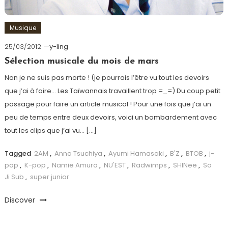
Musique
25/03/2012
y-ling
Sélection musicale du mois de mars
Non je ne suis pas morte ! (je pourrais l’être vu tout les devoirs
que j’ai à faire… Les Taïwannais travaillent trop =_=) Du coup petit
passage pour faire un article musical ! Pour une fois que j’ai un
peu de temps entre deux devoirs, voici un bombardement avec
tout les clips que j’ai vu… […]
Tagged
2AM
,
Anna Tsuchiya
,
Ayumi Hamasaki
,
B'Z
,
BTOB
,
j-
pop
,
K-pop
,
Namie Amuro
,
NU'EST
,
Radwimps
,
SHINee
,
So
Ji Sub
,
super junior
Discover