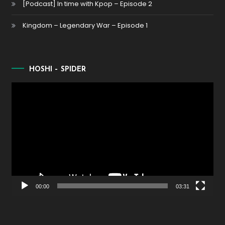
[Podcast] In time with Kpop – Episode 2
Kingdom – Legendary War – Episode 1
HOSHI – SPIDER
Lecteur
vidéo
00:00
03:31