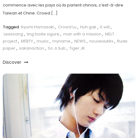
commence avec les pays où ils parlent chinois, c’est-à-dire
Taiwan et Chine. Crowd […]
Tagged
Ayumi Hamasaki
,
Crowd Lu
,
Huh gak
,
K.will
,
Leessang
,
ling tosite sigure
,
man with a mission
,
MELT
project
,
MFBTY
,
music
,
myname
,
NEWS
,
nouveautés
,
Rude
paper
,
sakanaction
,
So Ji Sub
,
Tiger JK
Discover