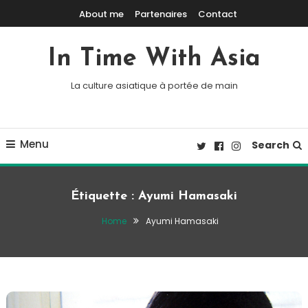
Skip To Content
About me
Partenaires
Contact
In Time With Asia
La culture asiatique à portée de main
Menu
Search
Étiquette :
Ayumi Hamasaki
Home
Ayumi Hamasaki