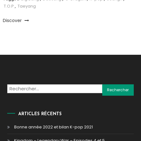
T.O.P
,
Taeyang
Discover
Rechercher :
ARTICLES RÉCENTS
Bonne année 2022 et bilan K-pop 2021
Kingdom – Legendary War – Episodes 4 et 5