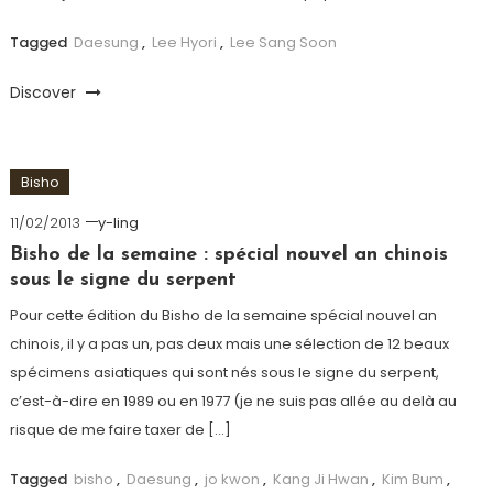
Tagged
Daesung
,
Lee Hyori
,
Lee Sang Soon
Discover
Bisho
11/02/2013
y-ling
Bisho de la semaine : spécial nouvel an chinois
sous le signe du serpent
Pour cette édition du Bisho de la semaine spécial nouvel an
chinois, il y a pas un, pas deux mais une sélection de 12 beaux
spécimens asiatiques qui sont nés sous le signe du serpent,
c’est-à-dire en 1989 ou en 1977 (je ne suis pas allée au delà au
risque de me faire taxer de […]
Tagged
bisho
,
Daesung
,
jo kwon
,
Kang Ji Hwan
,
Kim Bum
,