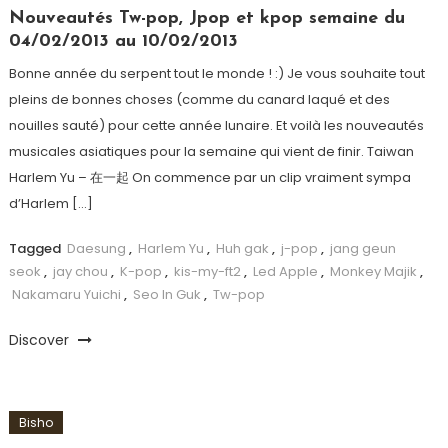
Nouveautés Tw-pop, Jpop et kpop semaine du
04/02/2013 au 10/02/2013
Bonne année du serpent tout le monde ! :) Je vous souhaite tout
pleins de bonnes choses (comme du canard laqué et des
nouilles sauté) pour cette année lunaire. Et voilà les nouveautés
musicales asiatiques pour la semaine qui vient de finir. Taiwan
Harlem Yu – 在一起 On commence par un clip vraiment sympa
d’Harlem […]
Tagged
Daesung
,
Harlem Yu
,
Huh gak
,
j-pop
,
jang geun
seok
,
jay chou
,
K-pop
,
kis-my-ft2
,
Led Apple
,
Monkey Majik
,
Nakamaru Yuichi
,
Seo In Guk
,
Tw-pop
Discover
Bisho