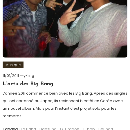
Musique
11/01/2011
y-ling
L’actu des Big Bang
L’année 2011 commence bien avec les Big Bang. Après des singles
qui ont cartonné au Japon, ils reviennent bientôt en Corée avec
un nouvel album. Mais pour l’instant c’est projet solo pour les
membres !
Tagged
Big Bang
,
Daesung
,
G-Dragon
,
K-pop
,
Seungri
,