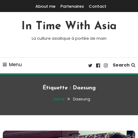
Skip To Content
About me
Partenaires
Contact
In Time With Asia
La culture asiatique à portée de main
Menu
Search
Étiquette :
Daesung
Home
Daesung