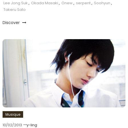
Lee Jong Suk
,
Okada Masaki
,
Onew
,
serpent
,
Soohyun
,
Takeru Sato
Discover
Musique
10/02/2013
y-ling