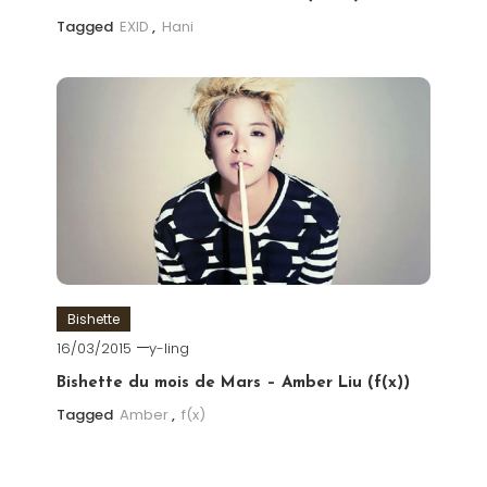
Tagged
EXID
,
Hani
Bishette
16/03/2015
y-ling
Bishette du mois de Mars – Amber Liu (f(x))
Tagged
Amber
,
f(x)