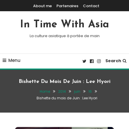
Skip To Content
About me
Partenaires
Contact
In Time With Asia
La culture asiatique à portée de main
Menu
Search
Bishette Du Mois De Juin : Lee Hyori
Home
2014
juin
16
Bishette du mois de Juin : Lee Hyori