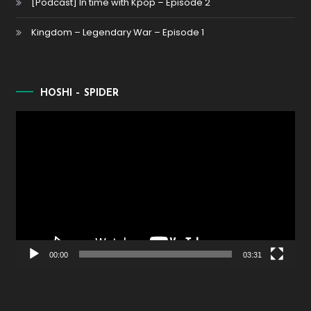
[Podcast] In time with Kpop – Episode 2
Kingdom – Legendary War – Episode 1
HOSHI – SPIDER
Lecteur
vidéo
00:00
03:31