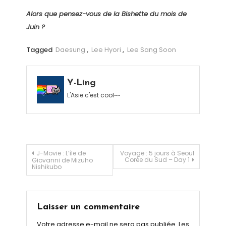
Alors que pensez-vous de la Bishette du mois de
Juin ?
Tagged
Daesung
,
Lee Hyori
,
Lee Sang Soon
Y-Ling
L'Asie c'est cool~~
Navigation de l’article
J-Movie : L’île de
Voyage : 5 jours à Seoul
Corée du Sud – Day 1
Giovanni de Mizuho
Nishikubo
Laisser un commentaire
Votre adresse e-mail ne sera pas publiée.
Les