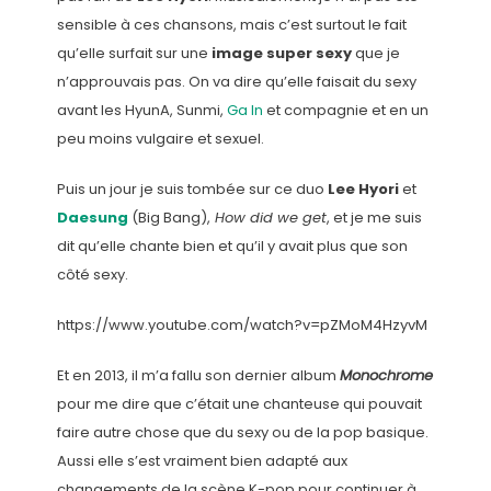
sensible à ces chansons, mais c’est surtout le fait
qu’elle surfait sur une
image super sexy
que je
n’approuvais pas. On va dire qu’elle faisait du sexy
avant les HyunA, Sunmi,
Ga In
et compagnie et en un
peu moins vulgaire et sexuel.
Puis un jour je suis tombée sur ce duo
Lee Hyori
et
Daesung
(Big Bang),
How did we get
, et je me suis
dit qu’elle chante bien et qu’il y avait plus que son
côté sexy.
https://www.youtube.com/watch?v=pZMoM4HzyvM
Et en 2013, il m’a fallu son dernier album
Monochrome
pour me dire que c’était une chanteuse qui pouvait
faire autre chose que du sexy ou de la pop basique.
Aussi elle s’est vraiment bien adapté aux
changements de la scène K-pop pour continuer à