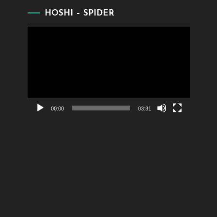
HOSHI – SPIDER
Lecteur
vidéo
00:00
03:31