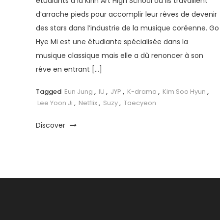
étudiants à la Kirin Art High School où ils travaillent
d’arrache pieds pour accomplir leur rêves de devenir
des stars dans l’industrie de la musique coréenne. Go
Hye Mi est une étudiante spécialisée dans la
musique classique mais elle a dû renoncer à son
rêve en entrant […]
Tagged
Eun Jung
,
IU
,
JYP
,
K-drama
,
Kim Soo Hyun
,
Lee Yoon Ji
,
Netflix
,
Suzy
,
Taecyeon
Discover