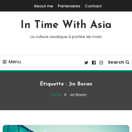
Skip To Content
About me
Partenaires
Contact
In Time With Asia
La culture asiatique à portée de main
Menu
Search
Étiquette :
Jin Boran
Home
Jin Boran