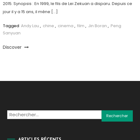
2015. Synopsis : En 1999, le fils de Lei Zekuan a disparu. Depuis ce
jour il y a 15 ans, il mène […]
Tagged
Andy Lau
,
chine
,
cinema
,
film
,
Jin Boran
,
Peng
Sanyuan
Discover
Rechercher :
ARTICLES RÉCENTS