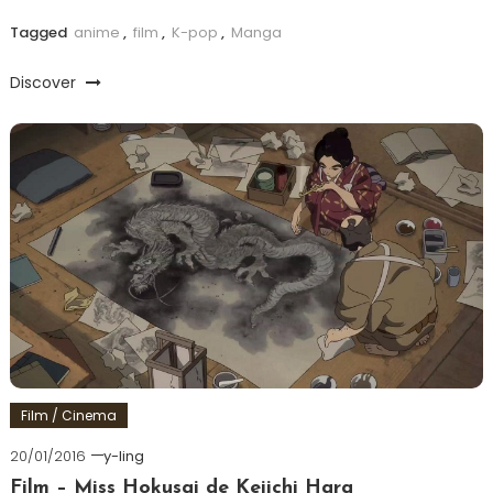
Tagged
anime
,
film
,
K-pop
,
Manga
Discover
Film / Cinema
20/01/2016
y-ling
Film – Miss Hokusai de Keiichi Hara