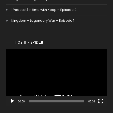
[Podcast] In time with Kpop – Episode 2
Kingdom – Legendary War – Episode 1
HOSHI – SPIDER
Lecteur
vidéo
00:00
03:31