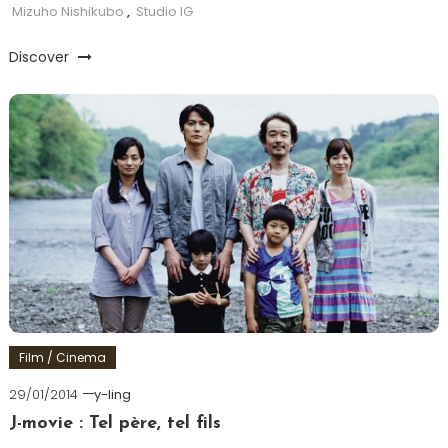
Mizuho Nishikubo
,
Studio IG
Discover
Film / Cinema
29/01/2014
y-ling
J-movie : Tel père, tel fils