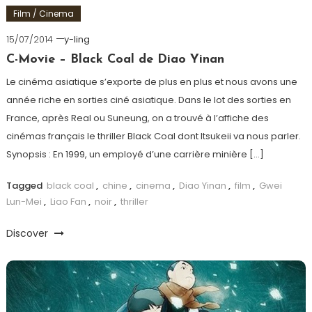
Film / Cinema
15/07/2014
y-ling
C-Movie – Black Coal de Diao Yinan
Le cinéma asiatique s’exporte de plus en plus et nous avons une
année riche en sorties ciné asiatique. Dans le lot des sorties en
France, après Real ou Suneung, on a trouvé à l’affiche des
cinémas français le thriller Black Coal dont Itsukeii va nous parler.
Synopsis : En 1999, un employé d’une carrière minière […]
Tagged
black coal
,
chine
,
cinema
,
Diao Yinan
,
film
,
Gwei
Lun-Mei
,
Liao Fan
,
noir
,
thriller
Discover