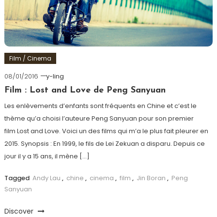
Film / Cinema
08/01/2016
y-ling
Film : Lost and Love de Peng Sanyuan
Les enlèvements d’enfants sont fréquents en Chine et c’est le
thème qu’a choisi l’auteure Peng Sanyuan pour son premier
film Lost and Love. Voici un des films qui m’a le plus fait pleurer en
2015. Synopsis : En 1999, le fils de Lei Zekuan a disparu. Depuis ce
jour il y a 15 ans, il mène […]
Tagged
Andy Lau
,
chine
,
cinema
,
film
,
Jin Boran
,
Peng
Sanyuan
Discover