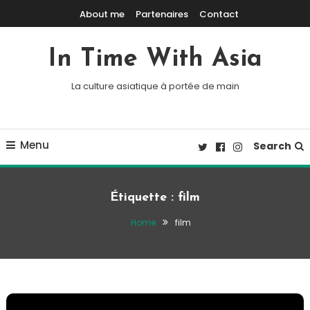
Skip To Content
About me
Partenaires
Contact
In Time With Asia
La culture asiatique à portée de main
Menu
Search
Étiquette :
film
Home
film