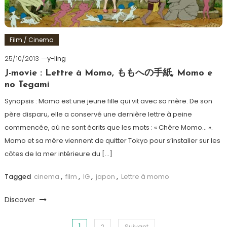
Film / Cinema
25/10/2013
y-ling
J-movie : Lettre à Momo, ももへの手紙, Momo e
no Tegami
Synopsis : Momo est une jeune fille qui vit avec sa mère. De son
père disparu, elle a conservé une dernière lettre à peine
commencée, où ne sont écrits que les mots : « Chère Momo… ».
Momo et sa mère viennent de quitter Tokyo pour s’installer sur les
côtes de la mer intérieure du […]
Tagged
cinema
,
film
,
IG
,
japon
,
Lettre à momo
Discover
1
2
Suivant