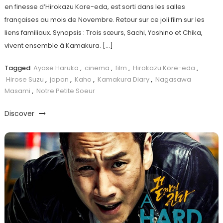
en finesse d’Hirokazu Kore-eda, est sorti dans les salles
françaises au mois de Novembre. Retour sur ce joli film sur les
liens familiaux. Synopsis : Trois sœurs, Sachi, Yoshino et Chika,
vivent ensemble à Kamakura. […]
Tagged
Ayase Haruka
,
cinema
,
film
,
Hirokazu Kore-eda
,
Hirose Suzu
,
japon
,
Kaho
,
Kamakura Diary
,
Nagasawa
Masami
,
Notre Petite Soeur
Discover