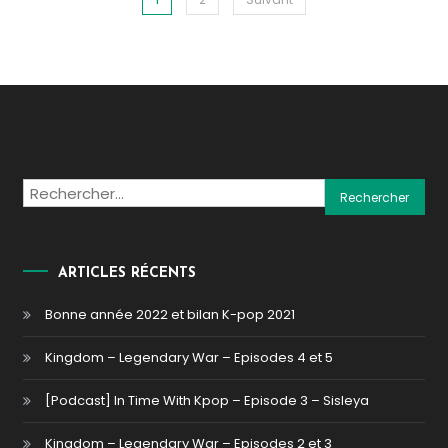
Navigation des articles
Rechercher :
ARTICLES RÉCENTS
Bonne année 2022 et bilan K-pop 2021
Kingdom – Legendary War – Episodes 4 et 5
[Podcast] In Time With Kpop – Episode 3 – Sisleya
Kingdom – Legendary War – Episodes 2 et 3