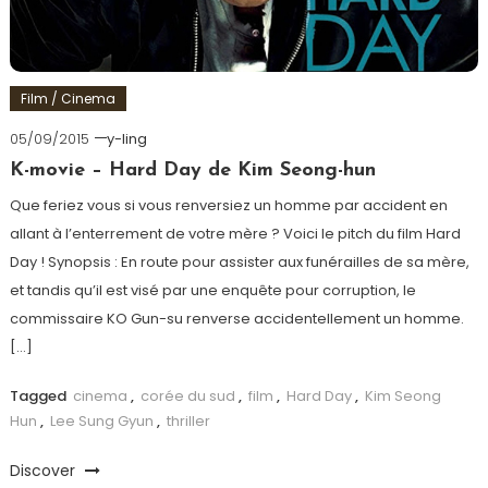
Film / Cinema
05/09/2015
y-ling
K-movie – Hard Day de Kim Seong-hun
Que feriez vous si vous renversiez un homme par accident en
allant à l’enterrement de votre mère ? Voici le pitch du film Hard
Day ! Synopsis : En route pour assister aux funérailles de sa mère,
et tandis qu’il est visé par une enquête pour corruption, le
commissaire KO Gun-su renverse accidentellement un homme.
[…]
Tagged
cinema
,
corée du sud
,
film
,
Hard Day
,
Kim Seong
Hun
,
Lee Sung Gyun
,
thriller
Discover