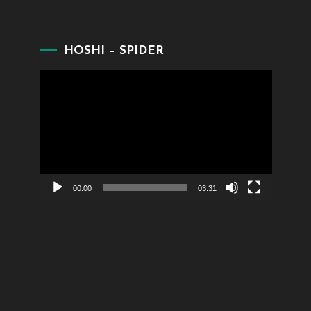
HOSHI – SPIDER
Lecteur
vidéo
00:00
03:31