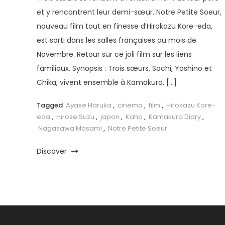
et y rencontrent leur demi-sœur. Notre Petite Soeur,
nouveau film tout en finesse d’Hirokazu Kore-eda,
est sorti dans les salles françaises au mois de
Novembre. Retour sur ce joli film sur les liens
familiaux. Synopsis : Trois sœurs, Sachi, Yoshino et
Chika, vivent ensemble à Kamakura. […]
Tagged
Ayase Haruka
,
cinema
,
film
,
Hirokazu Kore-
eda
,
Hirose Suzu
,
japon
,
Kaho
,
Kamakura Diary
,
Nagasawa Masami
,
Notre Petite Soeur
Discover