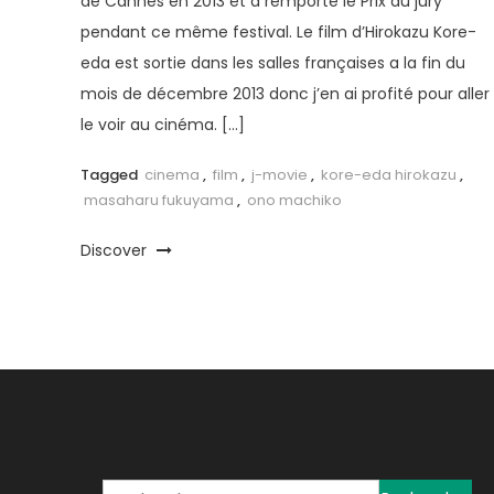
de Cannes en 2013 et a remporté le Prix du jury
pendant ce même festival. Le film d’Hirokazu Kore-
eda est sortie dans les salles françaises a la fin du
mois de décembre 2013 donc j’en ai profité pour aller
le voir au cinéma. […]
Tagged
cinema
,
film
,
j-movie
,
kore-eda hirokazu
,
masaharu fukuyama
,
ono machiko
Discover