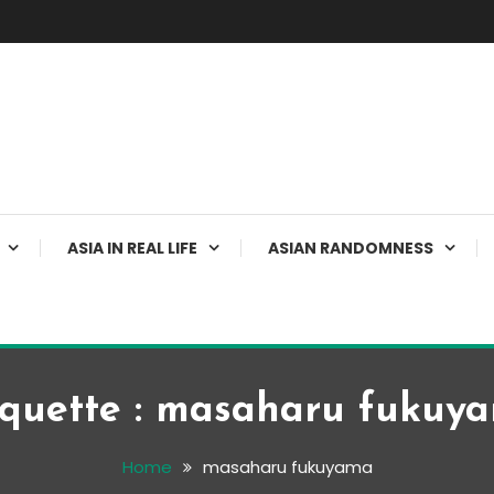
ASIA IN REAL LIFE
ASIAN RANDOMNESS
iquette :
masaharu fukuy
Home
masaharu fukuyama