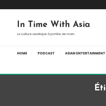
Skip To Content
In Time With Asia
La culture asiatique à portée de main
HOME
PODCAST
ASIAN ENTERTAINMENT
Ét