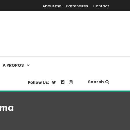
About me
Partenaires
Contact
A PROPOS
Search
Follow Us:
ama