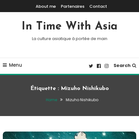
Skip To Content
About me
Partenaires
Contact
In Time With Asia
La culture asiatique à portée de main
Menu
Search
Étiquette :
Mizuho Nishikubo
Home
Mizuho Nishikubo