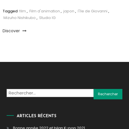
Tagged
film
,
Film d'animation
,
japon
,
l'île de Giovanni
,
Mizuho Nishikubo
,
Studio IG
Discover
Rechercher :
ARTICLES RÉCENTS
Bonne année 2022 et bilan K-pop 2021