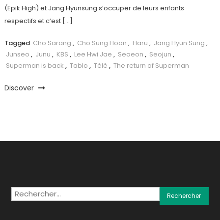
(Epik High) et Jang Hyunsung s’occuper de leurs enfants
respectifs et c’est […]
Tagged
Cho Sarang
,
Cho Sung Hoon
,
Haru
,
Jang Hyun Sung
,
Junseo
,
Junu
,
KBS
,
Lee Hwi Jae
,
Seoeon
,
Seojun
,
Superman is back
,
Tablo
,
Télé
,
The return of Superman
Discover
Rechercher :