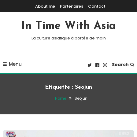
Skip To Content
About me
Partenaires
Contact
In Time With Asia
La culture asiatique à portée de main
Menu
Search
Étiquette :
Seojun
Home
Seojun