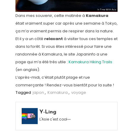
Dans mes souvenir, cette matinée à
Kamakura
était vraiment super car après une semaine à Tokyo,
ça m’a vraiment permis de respirer dans la nature.
Et il y a un côté
relaxant
à visiter tous ces temples et
dans la forêt. Si vous êtes intéressé pour faire une
randonnée à Kamakura, le site Japaninfo a une
page qui m’a été très utile :
Kamakura Hiking Trails
(en anglais).
L’après-midi, c’était plutôt plage et rue
commerçante ! Rendez-vous bientôt pour la suite !
Tagged
japon
,
Kamakura
,
voyage
Y-Ling
L'Asie c'est cool~~