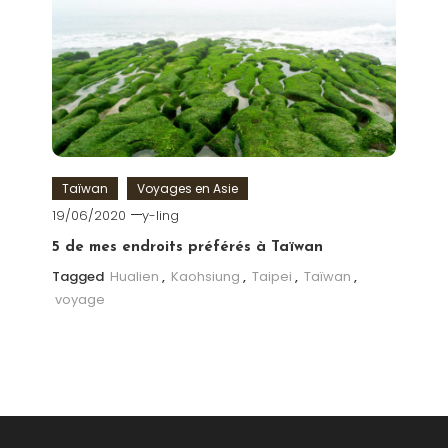
Taïwan
Voyages en Asie
19/06/2020
y-ling
5 de mes endroits préférés à Taïwan
Tagged
Hualien
,
Kaohsiung
,
Taipei
,
Taïwan
,
voyage