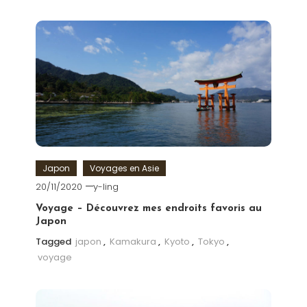
Japon
Voyages en Asie
20/11/2020
y-ling
Voyage – Découvrez mes endroits favoris au
Japon
Tagged
japon
,
Kamakura
,
Kyoto
,
Tokyo
,
voyage