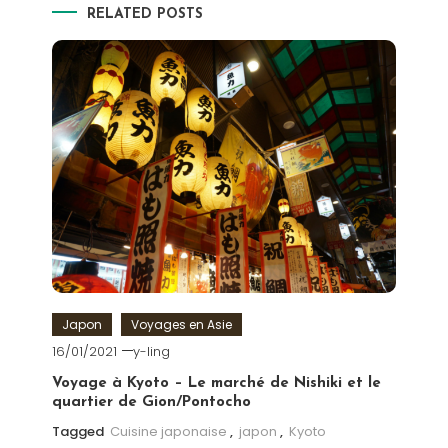
RELATED POSTS
Japon
Voyages en Asie
16/01/2021
y-ling
Voyage à Kyoto – Le marché de Nishiki et le
quartier de Gion/Pontocho
Tagged
Cuisine japonaise
,
japon
,
Kyoto