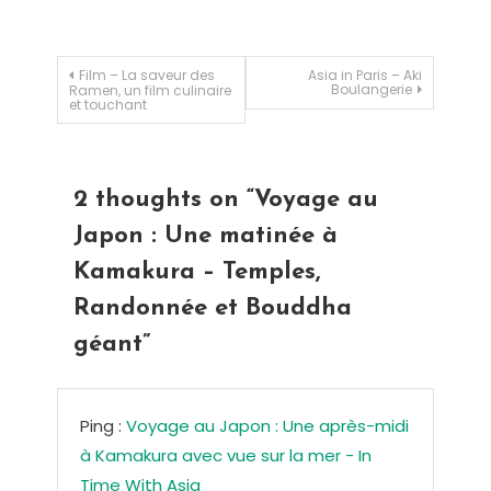
Navigation de l’article
Film – La saveur des
Asia in Paris – Aki
Boulangerie
Ramen, un film culinaire
et touchant
2 thoughts on “
Voyage au
Japon : Une matinée à
Kamakura – Temples,
Randonnée et Bouddha
géant
”
Ping :
Voyage au Japon : Une après-midi
à Kamakura avec vue sur la mer - In
Time With Asia