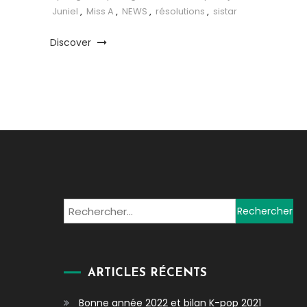
Juniel
,
Miss A
,
NEWS
,
résolutions
,
sistar
Discover
Rechercher :
ARTICLES RÉCENTS
Bonne année 2022 et bilan K-pop 2021