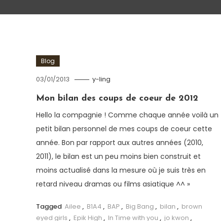
Blog
03/01/2013
y-ling
Mon bilan des coups de coeur de 2012
Hello la compagnie ! Comme chaque année voilà un
petit bilan personnel de mes coups de coeur cette
année. Bon par rapport aux autres années (2010,
2011), le bilan est un peu moins bien construit et
moins actualisé dans la mesure où je suis très en
retard niveau dramas ou films asiatique ^^ »
Tagged
Ailee
,
B1A4
,
BAP
,
Big Bang
,
bilan
,
brown
eyed girls
,
Epik High
,
In Time with you
,
jo kwon
,