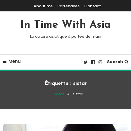
Skip To Content
About me
Partenaires
Contact
In Time With Asia
La culture asiatique à portée de main
Menu
Search
Étiquette :
sistar
Home
sistar