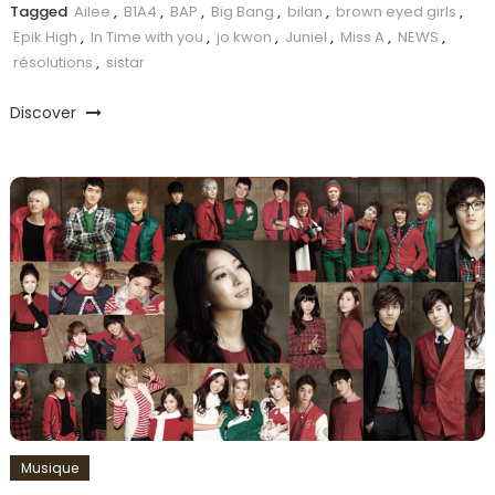
Tagged
Ailee
,
B1A4
,
BAP
,
Big Bang
,
bilan
,
brown eyed girls
,
Epik High
,
In Time with you
,
jo kwon
,
Juniel
,
Miss A
,
NEWS
,
résolutions
,
sistar
Discover
Musique