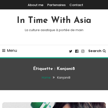
Skip To Content
About me
Partenaires
Contact
In Time With Asia
La culture asiatique à portée de main
Menu
Search
Étiquette :
Kanjani8
Home
Kanjani8