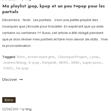
Ma playlist jpop, kpop et un peu twpop pour les
partiels
Décembre… Noël… Les partiels… Voici une petite playlist des
musiques que j’écoute pour travailler. En espérant que ça aide
certains ou certaines ^^ Aussi, cet article a été rédigé pendant
que je dois réviser mes partiels et faire mon devoir de stats… Vive
la procrastination.
Tagged
10cm
,
brown eyed girls
,
Clazziquai Project
,
j-pop
,
Joanna Wang
,
K-pop
,
Kanjani8
,
NEWS
,
SNSD
,
super junior
,
TOKIO
,
Tw-pop
Discover
Bisho
12/09/2011
y-ling