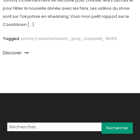
Johnny’s Entertainment se retrouve pour chanter leurs succès et
pour fêter la nouvelle année avec les fans. Les vidéos du show
sont sur Tokyohive en streaming. Voici mon petit rapport sur le
Countdown […]
Tagged
johnny's entertainment
,
jpop
,
Kanjani8
,
NEWS
Discover
Rechercher :