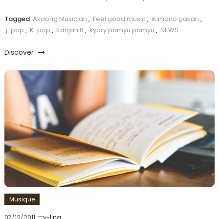
Tagged
Akdong Musician
,
Feel good music
,
ikimono gakari
,
j-pop
,
K-pop
,
Kanjani8
,
kyary pamyu pamyu
,
NEWS
Discover
Musique
07/12/2011
y-ling